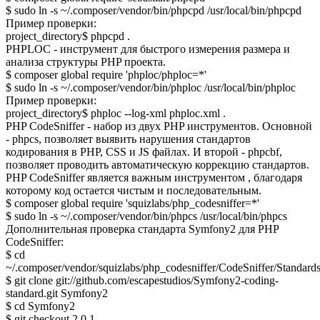
$ sudo ln -s ~/.composer/vendor/bin/phpcpd /usr/local/bin/phpcpd
Пример проверки:
project_directory$ phpcpd .
PHPLOC - инструмент для быстрого измерения размера и
анализа структуры PHP проекта.
$ composer global require 'phploc/phploc=*'
$ sudo ln -s ~/.composer/vendor/bin/phploc /usr/local/bin/phploc
Пример проверки:
project_directory$ phploc --log-xml phploc.xml .
PHP CodeSniffer - набор из двух PHP инструментов. Основной
- phpcs, позволяет выявить нарушения стандартов
кодирования в PHP, CSS и JS файлах. И второй - phpcbf,
позволяет проводить автоматическую коррекцию стандартов.
PHP CodeSniffer является важным инструментом , благодаря
которому код остается чистым и последовательным.
$ composer global require 'squizlabs/php_codesniffer=*'
$ sudo ln -s ~/.composer/vendor/bin/phpcs /usr/local/bin/phpcs
Дополнительная проверка стандарта Symfony2 для PHP
CodeSniffer:
$ cd
~/.composer/vendor/squizlabs/php_codesniffer/CodeSniffer/Standard
$ git clone git://github.com/escapestudios/Symfony2-coding-
standard.git Symfony2
$ cd Symfony2
$ git checkout 2.0.1