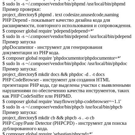
$ sudo ln -s ~/.composer/vendor/bin/phpmd /usr/local/bin/phpmd
Пример проверки:
project_directory$ phpmd . text codesize,unusedcode,naming
PHP Depend - показывает качество дизайна кода для
расширяемости, повторного использования и сопровождения.
$ composer global require 'pdepend/pdepend=*'
$ sudo ln -s ~/.composer/vendor/bin/pdepend /usr/local/bin/pdepend
Пример запуска
phpDocumentor - инструмент для генерирования
документации из PHP кода.
$ composer global require 'phpdocumentor/phpdocumentor=*'
$ sudo ln -s ~/.composer/vendor/bin/phpdoc /usr/local/bin/phpdoc
Пример запуска:
project_directory$ mkdir docs && phpdoc -d . -t docs
PHP CodeBrowser - инструмент для создания HTML
презентации PHP кода, где выделены участки с выявленными
нарушениями по обеспечению качества инструментов, таких
как PHP CodeSniffer или PHPMD.
$ composer global require 'mayflower/php-codebrowser=~1.1'
$ sudo ln -s ~/.composer/vendor/bin/phpcb /usr/local/bin/phpcb
Пример запуска:
project_directory$ mkdir cb && phpcb -s . -o cb
PHP Copy/Paste Detector (PHPCPD) - инструмент для поиска
дублированного кода.
$ composer global require 'sebastian/phpcpd=*'