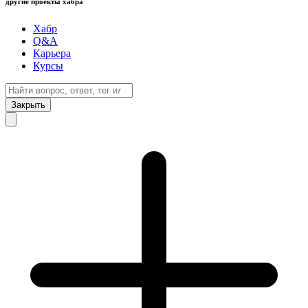
другие проекты хабра
Хабр
Q&A
Карьера
Курсы
Закрыть