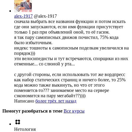
alex-1917
@alex-1917
сначала выбрать все названия функции и потом искать
где они запускаются, если имя функции присутствует
только 1 раз при объявлений оной, то её гасим.
я так пару самописных движов почистил, 75% кода
было избыточным.
индекс тошноты к самописным поделкам увеличился на
порядок)))
эти велосипедисты и тут встречаются, спорщики из них
отменные... со слюной у рта...
с другой стороны, если использовать тот же вордпресс
как набор статических страниц и ничего более, то 25%
кода можно также выкинуть, но что от этого
поменяется-то??? занимаемое место на сервере
сэкономится на пару мегабайт??))))
Написано
более трёх лет назад
Помогут разобраться в теме
Все курсы
Нетология