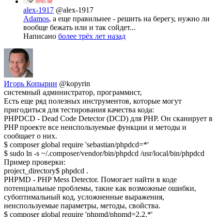
alex-1917
@alex-1917
Adamos
, а еще правильнее - решить на берегу, нужно ли
вообще бежать или и так сойдет...
Написано
более трёх лет назад
Игорь Копырин
@kopyrin
системный администратор, программист,
Есть еще ряд полезных инструментов, которые могут
пригодиться для тестирования качества кода:
PHPDCD - Dead Code Detector (DCD) для PHP. Он сканирует в
PHP проекте все неиспользуемые функции и методы и
сообщает о них.
$ composer global require 'sebastian/phpdcd=*'
$ sudo ln -s ~/.composer/vendor/bin/phpdcd /usr/local/bin/phpdcd
Пример проверки:
project_directory$ phpdcd .
PHPMD - PHP Mess Detector. Помогает найти в коде
потенциальные проблемы, такие как возможные ошибки,
субоптимальный код, усложненные выражения,
неиспользуемые параметры, методы, свойства.
$ composer global require 'phpmd/phpmd=2.2.*'