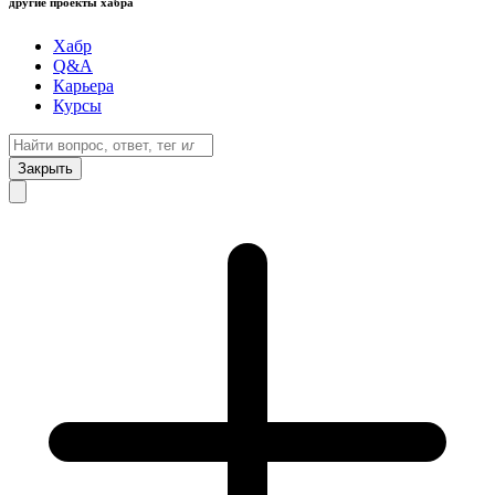
другие проекты хабра
Хабр
Q&A
Карьера
Курсы
Закрыть