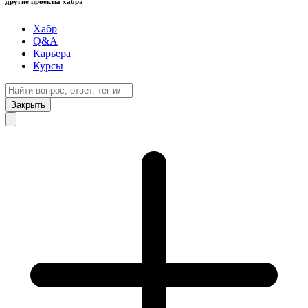
другие проекты хабра
Хабр
Q&A
Карьера
Курсы
Закрыть