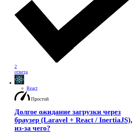
2
ответа
React
Простой
Долгое ожидание загрузки через
браузер (Laravel + React / InertiaJS),
из-за чего?