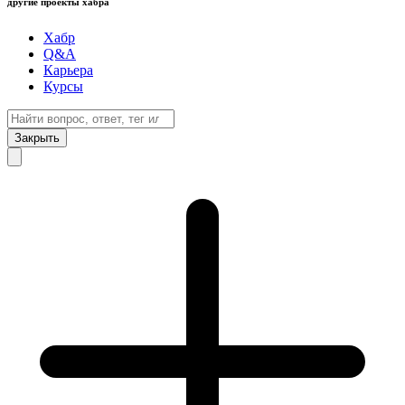
другие проекты хабра
Хабр
Q&A
Карьера
Курсы
Закрыть