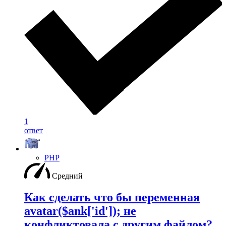
1
ответ
PHP
Средний
Как сделать что бы переменная
avatar($ank['id']); не
конфликтовала с другим файлом?