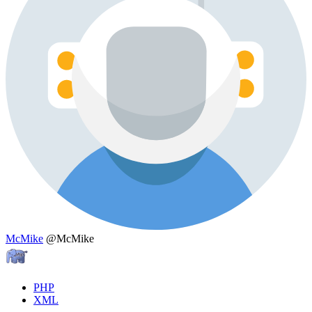
McMike
@McMike
PHP
XML