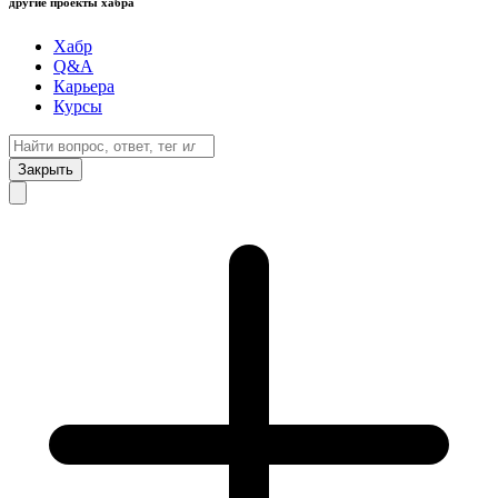
другие проекты хабра
Хабр
Q&A
Карьера
Курсы
Закрыть