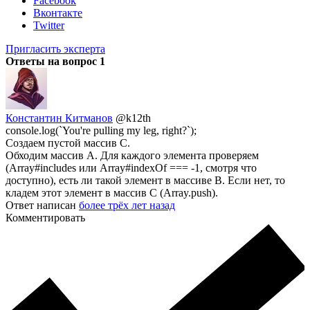
Facebook
Вконтакте
Twitter
Пригласить эксперта
Ответы на вопрос
1
Константин Китманов
@k12th
console.log(`You're pulling my leg, right?`);
Создаем пустой массив C.
Обходим массив А. Для каждого элемента проверяем
(Array#includes или Array#indexOf === -1, смотря что
доступно), есть ли такой элемент в массиве B. Если нет, то
кладем этот элемент в массив C (Array.push).
Ответ написан
более трёх лет назад
Комментировать