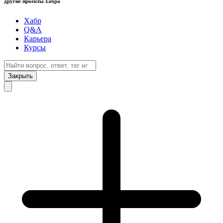
другие проекты хабра
Хабр
Q&A
Карьера
Курсы
Закрыть