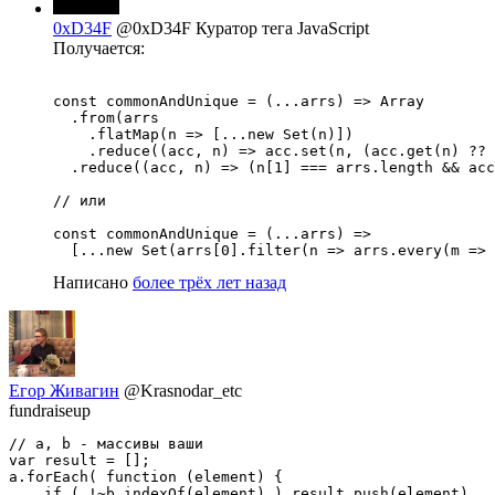
0xD34F
@0xD34F
Куратор тега JavaScript
Получается:
const commonAndUnique = (...arrs) => Array

  .from(arrs

    .flatMap(n => [...new Set(n)])

    .reduce((acc, n) => acc.set(n, (acc.get(n) ?? 
  .reduce((acc, n) => (n[1] === arrs.length && acc
// или

const commonAndUnique = (...arrs) =>

  [...new Set(arrs[0].filter(n => arrs.every(m => 
Написано
более трёх лет назад
Егор Живагин
@Krasnodar_etc
fundraiseup
// a, b - массивы ваши

var result = [];

a.forEach( function (element) {

    if ( !~b.indexOf(element) ) result.push(element)
