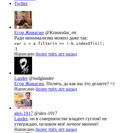
Twitter
Егор Живагин
@Krasnodar_etc
Ради минимализма можно даже так:
var c = a.filter(n => !~b.indexOf(n));
:)
Написано
более трёх лет назад
Lander
@usdglander
Егор Живагин
, Пилять, да как вы это делаете? =)
Написано
более трёх лет назад
alex-1917
@alex-1917
Lander
, он в совершенстве владеет гуглом! не
утверждаю, целиком моё личное мнение!
Написано
более трёх лет назад