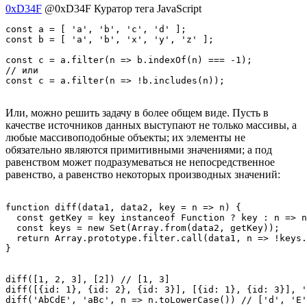
0xD34F
@0xD34F
Куратор тега JavaScript
const a = [ 'a', 'b', 'c', 'd' ];

const b = [ 'a', 'b', 'x', 'y', 'z' ];

const c = a.filter(n => b.indexOf(n) === -1);

// или

const c = a.filter(n => !b.includes(n));
Или, можно решить задачу в более общем виде. Пусть в
качестве источников данных выступают не только массивы, а
любые массивоподобные объекты; их элементы не
обязательно являются примитивными значениями; а под
равенством может подразумеваться не непосредственное
равенство, а равенство некоторых производных значений:
function diff(data1, data2, key = n => n) {

  const getKey = key instanceof Function ? key : n => n
  const keys = new Set(Array.from(data2, getKey));

  return Array.prototype.filter.call(data1, n => !keys.
}

diff([1, 2, 3], [2]) // [1, 3]

diff([{id: 1}, {id: 2}, {id: 3}], [{id: 1}, {id: 3}], '
diff('AbCdE', 'aBc', n => n.toLowerCase()) // ['d', 'E'