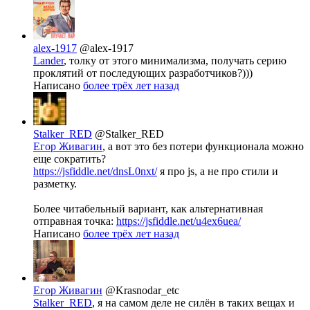
alex-1917
@alex-1917
Lander
, толку от этого минимализма, получать серию
проклятий от последующих разработчиков?)))
Написано
более трёх лет назад
Stalker_RED
@Stalker_RED
Егор Живагин
, а вот это без потери функционала можно
еще сократить?
https://jsfiddle.net/dnsL0nxt/
я про js, а не про стили и
разметку.
Более читабельный вариант, как альтернативная
отправная точка:
https://jsfiddle.net/u4ex6uea/
Написано
более трёх лет назад
Егор Живагин
@Krasnodar_etc
Stalker_RED
, я на самом деле не силён в таких вещах и