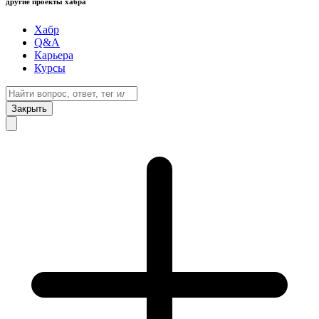
другие проекты хабра
Хабр
Q&A
Карьера
Курсы
Закрыть