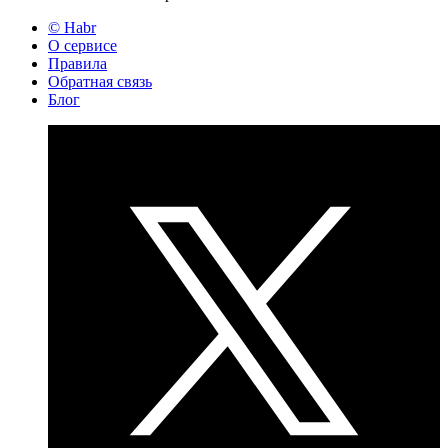
© Habr
О сервисе
Правила
Обратная связь
Блог