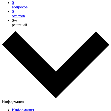
0
вопросов
0
ответов
0%
решений
Информация
Информация