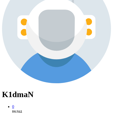
K1dmaN
0
вклад