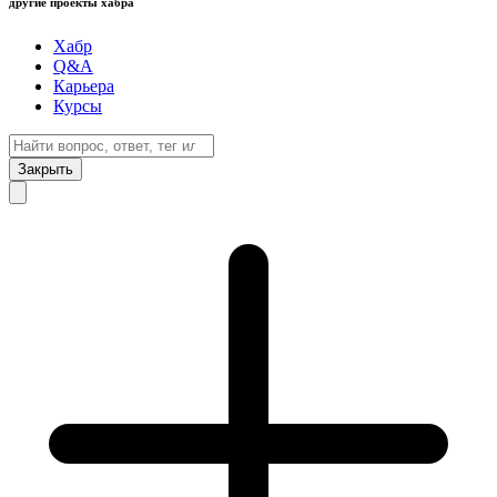
другие проекты хабра
Хабр
Q&A
Карьера
Курсы
Закрыть