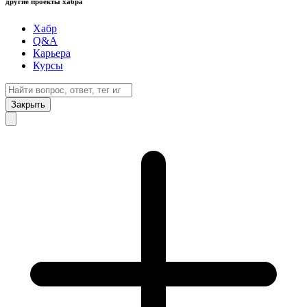
другие проекты хабра
Хабр
Q&A
Карьера
Курсы
Закрыть