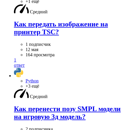
+1 ещё
Средний
Как передать изображение на
принтер TSC?
1 подписчик
12 мая
164 просмотра
1
ответ
Python
+3 ещё
Средний
Как перенести позу SMPL модели
на игровую 3д модель?
2 подписчика