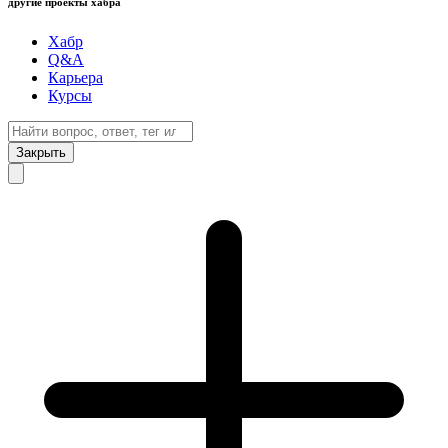
другие проекты хабра
Хабр
Q&A
Карьера
Курсы
Закрыть