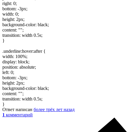
right: 0;
bottom: -3px;
width: 0;
height: 2px;
background-color: black;
content: "";
transition: width 0.5s;
}
.underline:hover:after {
width: 100%;
display: block;
position: absolute;
left: 0;
bottom: -3px;
height: 2px;
background-color: black;
content: "";
transition: width 0.5s;
}
Ответ написан
более трёх лет назад
1
комментарий