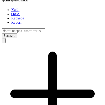
другие проекты хабра
Хабр
Q&A
Карьера
Курсы
Закрыть