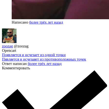
Написано
более трёх лет назад
zoozag
@zoozag
Opencart
Появляется и исчезает из одной точки
Пявляется и исчезаяет из противоположных точек
Ответ написан
более трёх лет назад
Комментировать