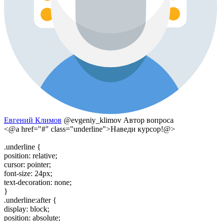
Евгений Климов
@evgeniy_klimov
Автор вопроса
<@a href="#" class="underline">Наведи курсор!@>
.underline {
position: relative;
cursor: pointer;
font-size: 24px;
text-decoration: none;
}
.underline:after {
display: block;
position: absolute;