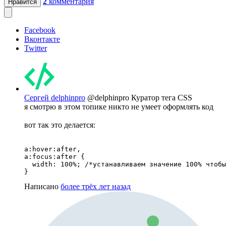
2
комментария
Нравится
Facebook
Вконтакте
Twitter
Сергей delphinpro
@delphinpro
Куратор тега CSS
я смотрю в этом топике никто не умеет оформлять код
вот так это делается:
a:hover:after,

a:focus:after {

  width: 100%; /*устанавливаем значение 100% чтобы
}
Написано
более трёх лет назад