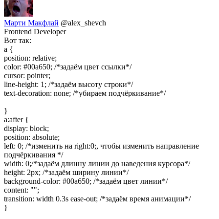
Марти Макфлай
@alex_shevch
Frontend Developer
Вот так:
a {
position: relative;
color: #00a650; /*задаём цвет ссылки*/
cursor: pointer;
line-height: 1; /*задаём высоту строки*/
text-decoration: none; /*убираем подчёркивание*/
}
a:after {
display: block;
position: absolute;
left: 0; /*изменить на right:0;, чтобы изменить направление
подчёркивания */
width: 0;/*задаём длинну линии до наведения курсора*/
height: 2px; /*задаём ширину линии*/
background-color: #00a650; /*задаём цвет линии*/
content: "";
transition: width 0.3s ease-out; /*задаём время анимации*/
}