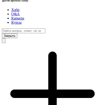
другие проекты хабра
Хабр
Q&A
Карьера
Курсы
Закрыть