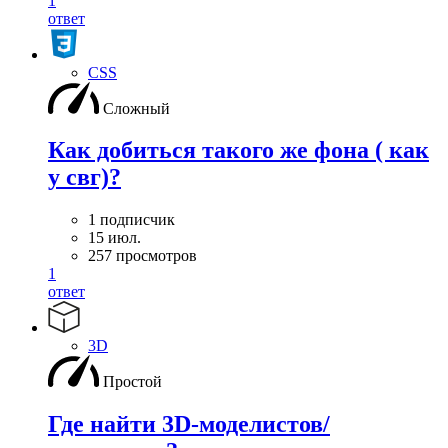
1
ответ
CSS
Сложный
Как добиться такого же фона ( как
у свг)?
1 подписчик
15 июл.
257 просмотров
1
ответ
3D
Простой
Где найти 3D-моделистов/