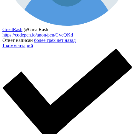
GreatRash
@GreatRash
https://codepen.io/anon/pen/GveQKd
Ответ написан
более трёх лет назад
1
комментарий