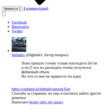
1
комментарий
Нравится
1
Facebook
Вконтакте
Twitter
lightalex
@lightalex
Автор вопроса
Пока пришло голову только наплодить div'ов
и по Z оси их раскидать чтобы получился
фейковый объем
Но что-то мне не нравится эта идеи
https://codepen.io/lightalex/pen/prYajz
Спасибо за старания, но увы я пытаюсь найти другое
решение
Написано
более трёх лет назад