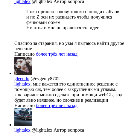
lightalex
@lightalex
Автор вопроса
Пока пришло голову только наплодить div'ов
и по Z оси их раскидать чтобы получился
фейковый объем
Но что-то мне не нравится эта идеи
Спасибо за старания, но увы я пытаюсь найти другое
решение
Написано
более трёх лет назад
gleendo
@evgeniy8705
lightalex
, мне кажется это единственное решение с
помощью css, тем более с закругленными угламм.
как вариант можно сделать при помощи webGL, код
будет явно изящнее, но сложнее в реализации
Написано
более трёх лет назад
lightalex
@lightalex
Автор вопроса