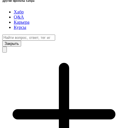
другие проекты хабра
Хабр
Q&A
Карьера
Курсы
Закрыть