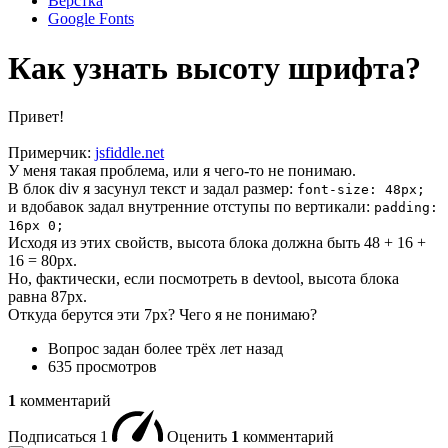
Вёрстка
Google Fonts
Как узнать высоту шрифта?
Привет!
Примерчик:
jsfiddle.net
У меня такая проблема, или я чего-то не понимаю.
В блок div я засунул текст и задал размер:
font-size: 48px;
и вдобавок задал внутренние отступы по вертикали:
padding:
16px 0;
Исходя из этих свойств, высота блока должна быть 48 + 16 +
16 = 80px.
Но, фактически, если посмотреть в devtool, высота блока
равна 87px.
Откуда берутся эти 7px? Чего я не понимаю?
Вопрос задан
более трёх лет назад
635 просмотров
1
комментарий
Подписаться
1
Оценить
1
комментарий