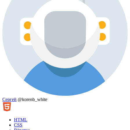
Сергей
@korenb_white
HTML
CSS