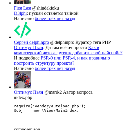
First Last
@shindakioku
D3lphi
: пускай останется тайной
Написано
более трёх лет назад
Сергей delphinpro
@delphinpro
Куратор тега PHP
Оптимус Пьян
: Да там всё оч просто
Как в
композерский автозагрузчик добавить свой найспайс?
И подробнее
PSR-0 или PSR-4, и как правильно
построить структуру проекта?
Написано
более трёх лет назад
Оптимус Пьян
@marrk2
Автор вопроса
index.php
require('vendor/autoload.php');

$obj  = new \View\MainIndex;
composer.json