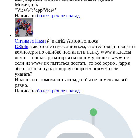
Может, так:
"View\\":"app/View"
Написано
более трёх лет назад
Оптимус Пьян
@marrk2
Автор вопроса
D3lphi
: так это не спуск а подъём, это тестовый проект и
композер я по ошибке поставил в папку www а классы
лежат в папке app которая на одном уровне с www т.е.
если из www их пытаться достать, то всё верно ../app а
абсолютный путь от корня composer поймёт если
указать?
И конечно возможность отладки бы не помешала всё
равно...
Написано
более трёх лет назад