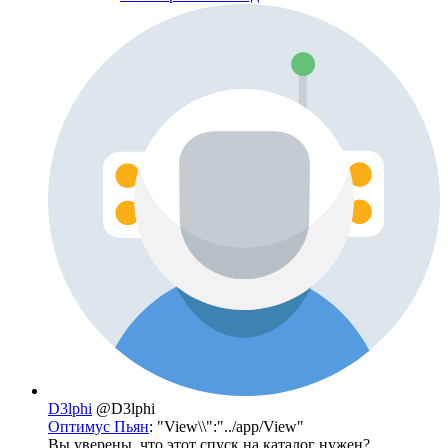
D3lphi
@D3lphi
Оптимус Пьян
: "View\\":"../app/View"
Вы уверены, что этот спуск на каталог нужен?