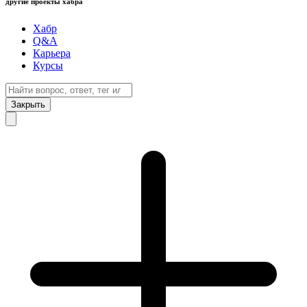
другие проекты хабра
Хабр
Q&A
Карьера
Курсы
Закрыть