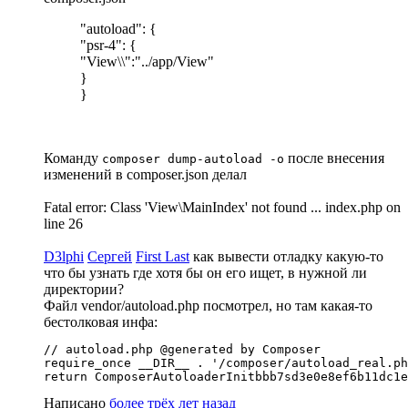
"autoload": {
"psr-4": {
"View\\":"../app/View"
}
}
Команду
после внесения
composer dump-autoload -o
изменений в composer.json делал
Fatal error: Class 'View\MainIndex' not found ... index.php on
line 26
D3lphi
Сергей
First Last
как вывести отладку какую-то
что бы узнать где хотя бы он его ищет, в нужной ли
директории?
Файл vendor/autoload.php посмотрел, но там какая-то
бестолковая инфа:
// autoload.php @generated by Composer

require_once __DIR__ . '/composer/autoload_real.ph
return ComposerAutoloaderInitbbb7sd3e0e8ef6b11dc1e
Написано
более трёх лет назад