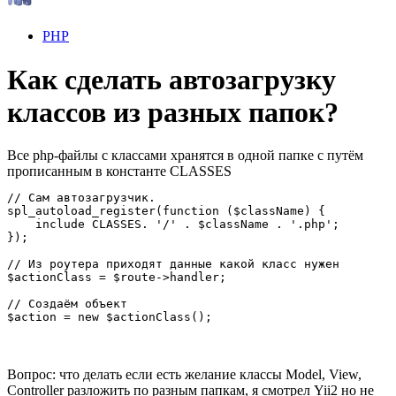
PHP
Как сделать автозагрузку
классов из разных папок?
Все php-файлы с классами хранятся в одной папке с путём
прописанным в константе CLASSES
// Сам автозагрузчик. 

spl_autoload_register(function ($className) {

    include CLASSES. '/' . $className . '.php';

});

// Из роутера приходят данные какой класс нужен

$actionClass = $route->handler;

// Создаём объект

$action = new $actionClass();
Вопрос: что делать если есть желание классы Model, View,
Controller разложить по разным папкам, я смотрел Yii2 но не