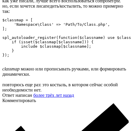
как уже писали, лучше всего воспользоваться composer/psr.
но, если хочется лисапедить/костылить, то можно примерно
так:
$classmap = [

     'Namespace\Class' => 'Path/To/Class.php',

];

spl_autoloader_register(function($classname) use $class
    if (isset($classmap[$classname])) {

        include $classmap[$classname];

    }

});
classmap
можно или прописывать ручками, или формировать
динамически.
повторюсь еще раз: это костыль, в котором сейчас особой
необходимости нет.
Ответ написан
более трёх лет назад
Комментировать