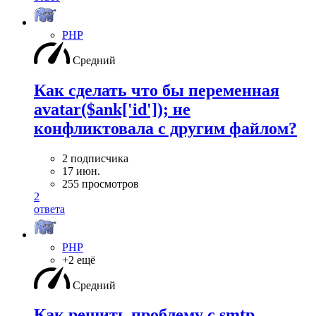
PHP
Средний
Как сделать что бы переменная
avatar($ank['id']); не
конфликтовала с другим файлом?
2 подписчика
17 июн.
255 просмотров
2
ответа
PHP
+2 ещё
Средний
Как решить проблему с smtp