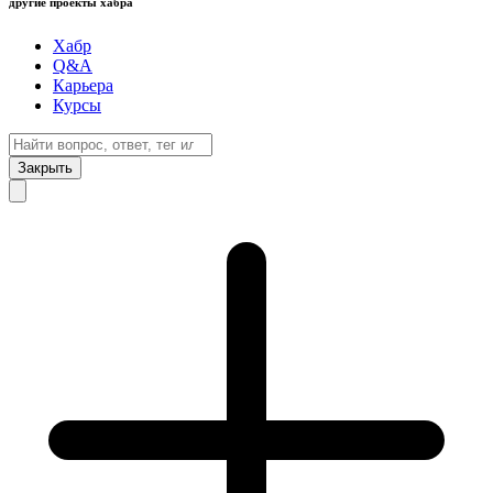
другие проекты хабра
Хабр
Q&A
Карьера
Курсы
Закрыть