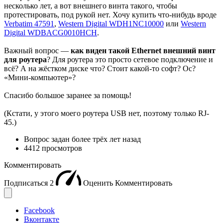
несколько лет, а вот внешнего винта такого, чтобы
протестировать, под рукой нет. Хочу купить что-нибудь вроде
Verbatim 47591
,
Western Digital WDH1NC10000
или
Western
Digital WDBACG0010HCH
.
Важный вопрос —
как виден такой Ethernet внешний винт
для роутера
? Для роутера это просто сетевое подключение и
всё? А на жёстком диске что? Стоит какой-то софт? Ос?
«Мини-компьютер»?
Спасибо большое заранее за помощь!
(Кстати, у этого моего роутера USB нет, поэтому только RJ-
45.)
Вопрос задан
более трёх лет назад
4412 просмотров
Комментировать
Подписаться
2
Оценить
Комментировать
Facebook
Вконтакте