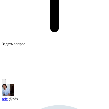
Задать вопрос
pdx
@pdx