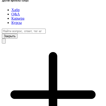
другие проекты хабра
Хабр
Q&A
Карьера
Курсы
Закрыть