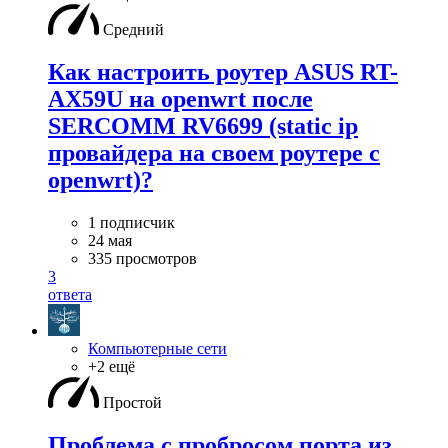
Средний
Как настроить роутер ASUS RT-
AX59U на openwrt после
SERCOMM RV6699 (static ip
провайдера на своем роутере с
openwrt)?
1 подписчик
24 мая
335 просмотров
3
ответа
Компьютерные сети
+2 ещё
Простой
Проблема с пробросом порта из