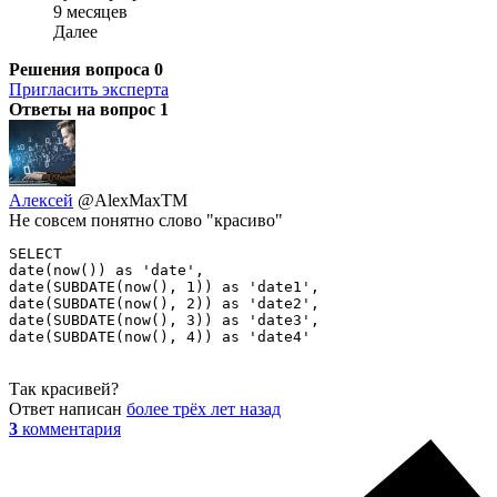
9 месяцев
Далее
Решения вопроса
0
Пригласить эксперта
Ответы на вопрос
1
Алексей
@AlexMaxTM
Не совсем понятно слово "красиво"
SELECT 

date(now()) as 'date',  

date(SUBDATE(now(), 1)) as 'date1', 

date(SUBDATE(now(), 2)) as 'date2',

date(SUBDATE(now(), 3)) as 'date3',

date(SUBDATE(now(), 4)) as 'date4'
Так красивей?
Ответ написан
более трёх лет назад
3
комментария