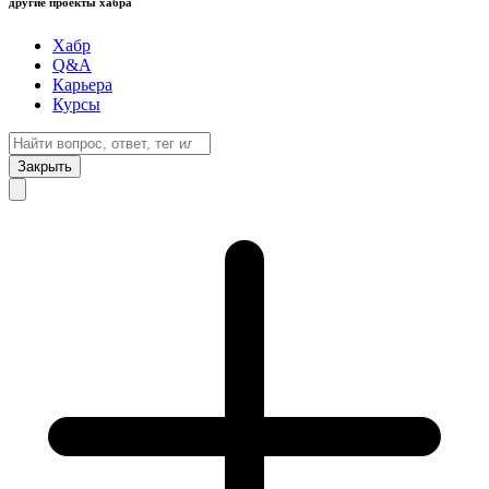
другие проекты хабра
Хабр
Q&A
Карьера
Курсы
Закрыть