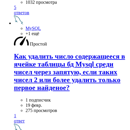
1032 просмотра
5
ответов
MySQL
+1 ещё
Простой
Как удалить число содержащееся в
ячейке таблицы бд Mysql среди
чисел через запятую, если таких
чисел 2 или более удалить только
первое найденое?
1 подписчик
19 февр.
275 просмотров
1
ответ