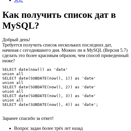
SQL
Как получить список дат в
MySQL?
Добрый день!
Требуется получить список нескольких последних дат,
начиная с сегодняшнего дня. Можно ли в MySQL (Версия 5.7)
сделать это более красивым образом, чем способ приведенный
ниже?
SELECT date(now()) as 'date'

union all

SELECT date(SUBDATE(now(), 1)) as 'date'

union all

SELECT date(SUBDATE(now(), 2)) as 'date'

union all

SELECT date(SUBDATE(now(), 3)) as 'date'

union all

SELECT date(SUBDATE(now(), 4)) as 'date';
Заранее спасибо за ответ!
Вопрос задан
более трёх лет назад