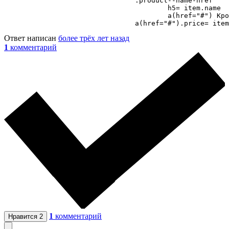
				.product--name-href

					h5= item.name

					a(href="#") Кровати

				a(href="#").price= ite
Ответ написан
более трёх лет назад
1
комментарий
1
комментарий
Нравится
2