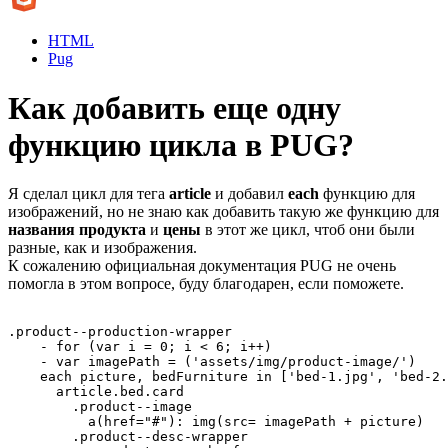
HTML
Pug
Как добавить еще одну
функцию цикла в PUG?
Я сделал цикл для тега
article
и добавил
each
функцию для
изображений, но не знаю как добавить такую же функцию для
названия продукта
и
цены
в этот же цикл, чтоб они были
разные, как и изображения.
К сожалению официальная документация PUG не очень
помогла в этом вопросе, буду благодарен, если поможете.
.product--production-wrapper

    - for (var i = 0; i < 6; i++)

    - var imagePath = ('assets/img/product-image/')

    each picture, bedFurniture in ['bed-1.jpg', 'bed-2.
      article.bed.card

        .product--image

          a(href="#"): img(src= imagePath + picture)

        .product--desc-wrapper
