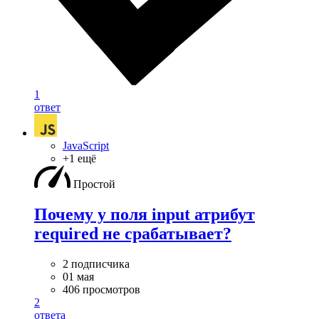
1
ответ
JavaScript
+1 ещё
Простой
Почему у поля input атрибут
required не срабатывает?
2 подписчика
01 мая
406 просмотров
2
ответа