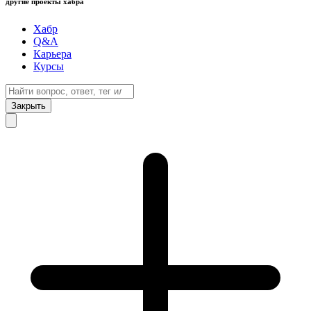
другие проекты хабра
Хабр
Q&A
Карьера
Курсы
Закрыть