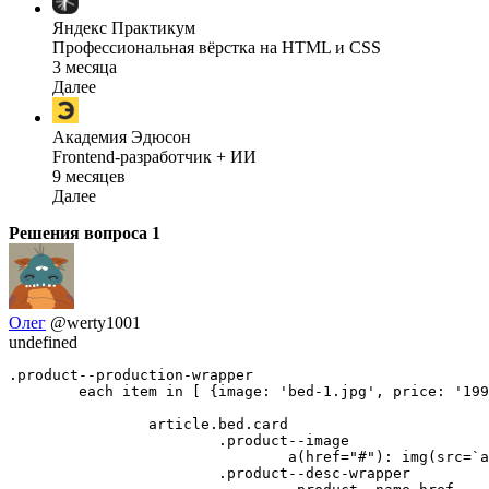
Яндекс Практикум
Профессиональная вёрстка на HTML и CSS
3 месяца
Далее
Академия Эдюсон
Frontend-разработчик + ИИ
9 месяцев
Далее
Решения вопроса
1
Олег
@werty1001
undefined
.product--production-wrapper

	each item in [ {image: 'bed-1.jpg', price: '1999', name: 'Название продукта 1'}, {image: 'bed-2.jpg', price: '345', name: 'Название продукта 2'}, {image: 'bed-3.jpg', price: '2329', name: 'Название продукта 3'} ]

		article.bed.card

			.product--image

				a(href="#"): img(src=`assets/img/product-image/${item.image}`)

			.product--desc-wrapper
