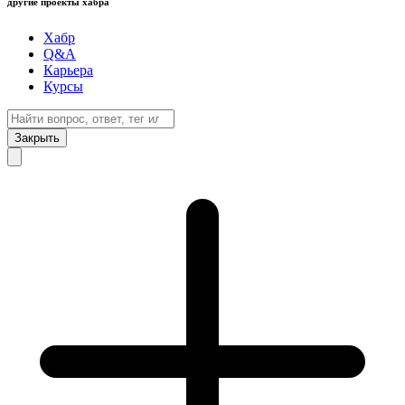
другие проекты хабра
Хабр
Q&A
Карьера
Курсы
Закрыть