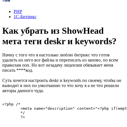
PHP
1С-Битрикс
Как убрать из ShowHead
мета теги deskr и keywords?
Начну с того что я настолько люблю битрикс что готов
удалить их него все файлы и переписать из заново, по всем
правилам ооп. Но вот незадачу лицензия обязывает меня
писать ****код.
Суть хочется настроить deskr и keywords по своему, чтобы он
выводит в них по умолчанию то что хочу я а не что решили
авторы данного чуда.
<?php /*

	<meta name="description" content="<?php if(empty($APPLICATION->GetProperty("description"))){ echo $APPLICATION->ShowTitle();} else { echo "$APPLICATION->GetProperty("description")";}; ?>">

 	*/

 	?>