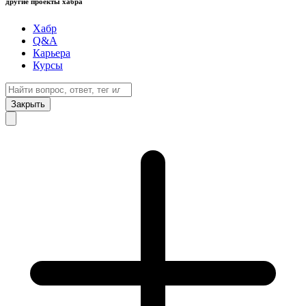
другие проекты хабра
Хабр
Q&A
Карьера
Курсы
Закрыть