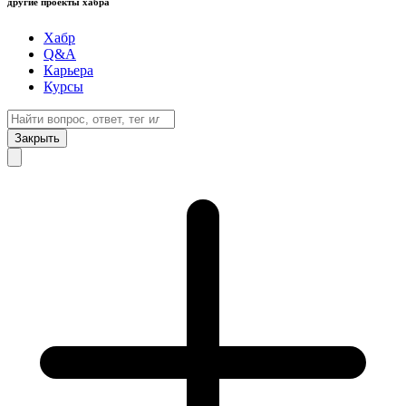
другие проекты хабра
Хабр
Q&A
Карьера
Курсы
Закрыть