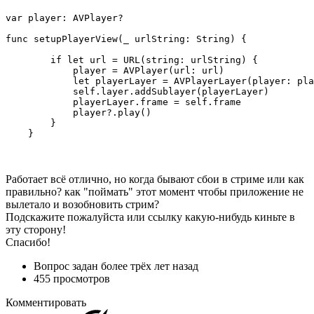
var player: AVPlayer?

func setupPlayerView(_ urlString: String) {

        if let url = URL(string: urlString) {

            player = AVPlayer(url: url)

            let playerLayer = AVPlayerLayer(player: pla
            self.layer.addSublayer(playerLayer)

            playerLayer.frame = self.frame

            player?.play()

        }

    }
Работает всё отлично, но когда бывают сбои в стриме или как
правильно? как "поймать" этот момент чтобы приложение не
вылетало и возобновить стрим?
Подскажите пожалуйста или ссылку какую-нибудь киньте в
эту сторону!
Спасибо!
Вопрос задан
более трёх лет назад
455 просмотров
Комментировать