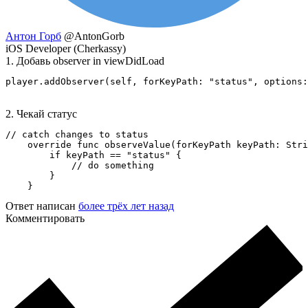
Антон Горб
@AntonGorb
iOS Developer (Cherkassy)
1. Добавь observer in viewDidLoad
player.addObserver(self, forKeyPath: "status", options
2. Чекай статус
// catch changes to status

    override func observeValue(forKeyPath keyPath: Stri
        if keyPath == "status" {

            // do something

        }

    }
Ответ написан
более трёх лет назад
Комментировать