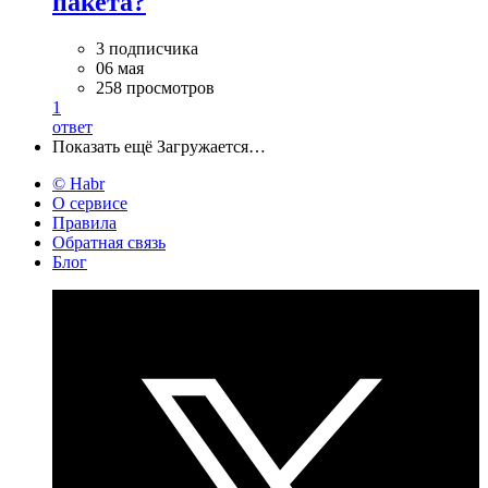
пакета?
3 подписчика
06 мая
258 просмотров
1
ответ
Показать ещё
Загружается…
© Habr
О сервисе
Правила
Обратная связь
Блог