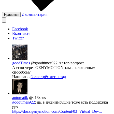
2
комментария
Нравится
Facebook
Вконтакте
Twitter
goodTimes
@goodtimes922
Автор вопроса
А если через GENYMOTION,там аналогичным
способом?
Написано
более трёх лет назад
automatik
@a13xsus
goodtimes922
: да, в дженимоушне тоже есть поддержка
gps
https://docs.genymotion.com/Content/03_Virtual_Dev...