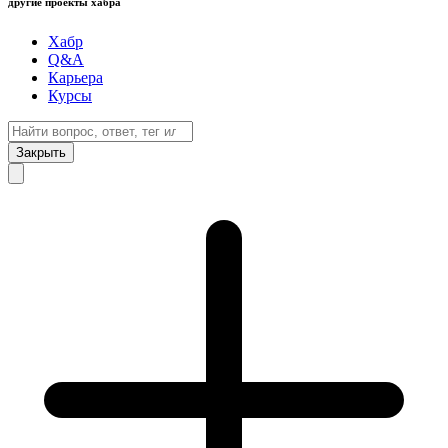
другие проекты хабра
Хабр
Q&A
Карьера
Курсы
Закрыть