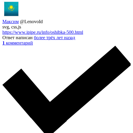
Максим
@LenovoId
svg, css,js
https://www.ipipe.ru/info/oshibka-500.html
Ответ написан
более трёх лет назад
1
комментарий