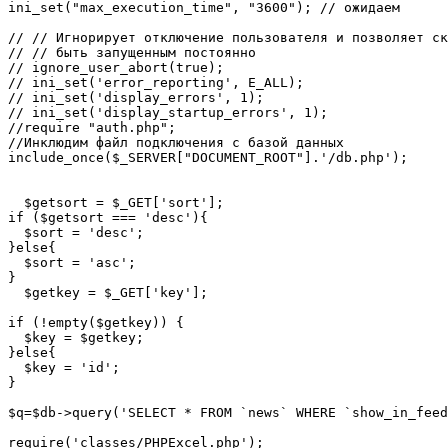
ini_set("max_execution_time", "3600"); // ожидаем

// // Игнорирует отключение пользователя и позволяет ск
// // быть запущенным постоянно

// ignore_user_abort(true);

// ini_set('error_reporting', E_ALL);

// ini_set('display_errors', 1);

// ini_set('display_startup_errors', 1);

//require "auth.php";

//Инклюдим файл подключения с базой данных

include_once($_SERVER["DOCUMENT_ROOT"].'/db.php');

  $getsort = $_GET['sort'];

if ($getsort === 'desc'){

  $sort = 'desc';

}else{

  $sort = 'asc';

}

  $getkey = $_GET['key'];

if (!empty($getkey)) {

  $key = $getkey;

}else{

  $key = 'id';

}

$q=$db->query('SELECT * FROM `news` WHERE `show_in_feed
require('classes/PHPExcel.php');
