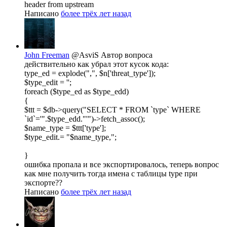
header from upstream
Написано
более трёх лет назад
John Freeman
@AsviS
Автор вопроса
действительно как убрал этот кусок кода:
type_ed = explode(",", $n['threat_type']);
$type_edit = '';
foreach ($type_ed as $type_edd)
{
$ttt = $db->query("SELECT * FROM `type` WHERE
`id`='".$type_edd."'")->fetch_assoc();
$name_type = $ttt['type'];
$type_edit.= "$name_type,";
}
ошибка пропала и все экспортировалось, теперь вопрос
как мне получить тогда имена с таблицы type при
экспорте??
Написано
более трёх лет назад