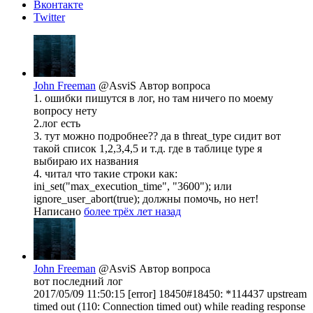
Вконтакте
Twitter
John Freeman
@AsviS
Автор вопроса
1. ошибки пишутся в лог, но там ничего по моему
вопросу нету
2.лог есть
3. тут можно подробнее?? да в threat_type сидит вот
такой список 1,2,3,4,5 и т.д. где в таблице type я
выбираю их названия
4. читал что такие строки как:
ini_set("max_execution_time", "3600"); или
ignore_user_abort(true); должны помочь, но нет!
Написано
более трёх лет назад
John Freeman
@AsviS
Автор вопроса
вот последний лог
2017/05/09 11:50:15 [error] 18450#18450: *114437 upstream
timed out (110: Connection timed out) while reading response