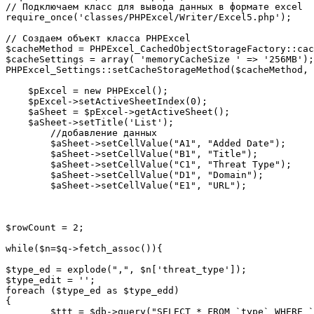
// Подключаем класс для вывода данных в формате excel

require_once('classes/PHPExcel/Writer/Excel5.php');

// Создаем объект класса PHPExcel

$cacheMethod = PHPExcel_CachedObjectStorageFactory::cac
$cacheSettings = array( 'memoryCacheSize ' => '256MB');

PHPExcel_Settings::setCacheStorageMethod($cacheMethod, 
    $pExcel = new PHPExcel();

    $pExcel->setActiveSheetIndex(0);

    $aSheet = $pExcel->getActiveSheet();

    $aSheet->setTitle('List');

        //добавление данных

        $aSheet->setCellValue("A1", "Added Date");

        $aSheet->setCellValue("B1", "Title");

        $aSheet->setCellValue("C1", "Threat Type");

        $aSheet->setCellValue("D1", "Domain");

        $aSheet->setCellValue("E1", "URL");

$rowCount = 2;

while($n=$q->fetch_assoc()){

$type_ed = explode(",", $n['threat_type']);

$type_edit = '';

foreach ($type_ed as $type_edd)

{

        $ttt = $db->query("SELECT * FROM `type` WHERE `