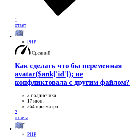
1
ответ
PHP
Средний
Как сделать что бы переменная
avatar($ank['id']); не
конфликтовала с другим файлом?
2 подписчика
17 июн.
264 просмотра
2
ответа
PHP