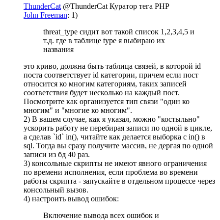
ThunderCat
@ThunderCat
Куратор тега PHP
John Freeman
: 1)
threat_type сидит вот такой список 1,2,3,4,5 и
т.д. где в таблице type я выбираю их
названия
это криво, должна быть таблица связей, в которой id
поста соответствует id категории, причем если пост
относится ко многим категориям, таких записей
соответствия будет несколько на каждый пост.
Посмотрите как организуется тип связи "один ко
многим" и "многие ко многим".
2) В вашем случае, как я указал, можно "костыльно"
ускорить работу не перебирая записи по одной в цикле,
а сделав `id` in(), читайте как делается выборка с in() в
sql. Тогда вы сразу получите массив, не дергая по одной
записи из бд 40 раз.
3) консольные скрипты не имеют явного ограничения
по времени исполнения, если проблема во времени
работы скрипта - запускайте в отдельном процессе через
консольный вызов.
4) настроить вывод ошибок:
Включение вывода всех ошибок и