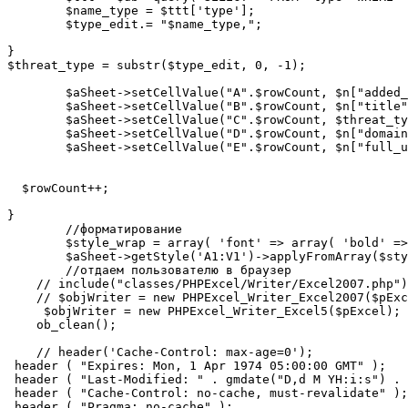
        $name_type = $ttt['type'];

        $type_edit.= "$name_type,";

}

$threat_type = substr($type_edit, 0, -1);

        $aSheet->setCellValue("A".$rowCount, $n["added_
        $aSheet->setCellValue("B".$rowCount, $n["title"
        $aSheet->setCellValue("C".$rowCount, $threat_ty
        $aSheet->setCellValue("D".$rowCount, $n["domain
        $aSheet->setCellValue("E".$rowCount, $n["full_u
  $rowCount++;

}

        //форматирование

        $style_wrap = array( 'font' => array( 'bold' =>
        $aSheet->getStyle('A1:V1')->applyFromArray($sty
        //отдаем пользователю в браузер

    // include("classes/PHPExcel/Writer/Excel2007.php")
    // $objWriter = new PHPExcel_Writer_Excel2007($pExc
     $objWriter = new PHPExcel_Writer_Excel5($pExcel);

    ob_clean();

    // header('Cache-Control: max-age=0');

 header ( "Expires: Mon, 1 Apr 1974 05:00:00 GMT" );

 header ( "Last-Modified: " . gmdate("D,d M YH:i:s") . 
 header ( "Cache-Control: no-cache, must-revalidate" );

 header ( "Pragma: no-cache" );
