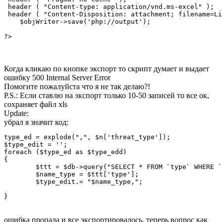
 header ( "Content-type: application/vnd.ms-excel" );

 header ( "Content-Disposition: attachment; filename=Li
    $objWriter->save('php://output');

?>
Когда кликаю по кнопке экспорт то скрипт думает и выдает
ошибку 500 Internal Server Error
Помогите пожалуйста что я не так делаю?!
P.S.: Если ставлю на экспорт только 10-50 записей то все ок,
сохраняет файл xls
Update:
убрал я значит код:
type_ed = explode(",", $n['threat_type']);

$type_edit = '';

foreach ($type_ed as $type_edd)

{

        $ttt = $db->query("SELECT * FROM `type` WHERE `
        $name_type = $ttt['type'];

        $type_edit.= "$name_type,";

}
ошибка пропала и все экспортировалось, теперь вопрос как