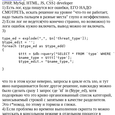
{PHP, MySql, HTML, JS, CSS} developer
1) Есть лог, куда пишутся все ошибки, ЕГО НАДО
СМОТРЕТЬ, искать решение на уровне "что-то не работает,
надо тыкать пальцем в разные места" глупо и неэффективно.
2) Если лог не ведется(что конечно странно, но возможно) то
логи ошибок нужно включить, вывод можно не включать.
3)
type_ed = explode(",", $n['threat_type']);

$type_edit = '';

foreach ($type_ed as $type_edd)

{

        $ttt = $db->query("SELECT * FROM `type` WHERE `
        $name_type = $ttt['type'];

        $type_edit.= "$name_type,";

}
что то в этом куске неверно, запросы в цикле есть зло, и тут
явно напрашивается более другое решение, навскидку можно
было сделать сразу 1 запрос где `id` in ($type_ed), хотя
подозреваю что это криво организованный список категорий,
записываемый строкой с запятыми в качестве разделителя.
Это г*нокод, по этому и тормоза и глюки.
4) Если проблема во времени выполнения скрипта то можно
запускать в консольном режиме в отдельном процессе в