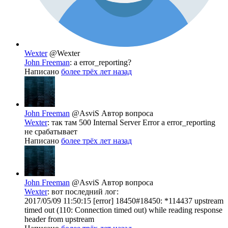
Wexter
@Wexter
John Freeman
: а error_reporting?
Написано
более трёх лет назад
John Freeman
@AsviS
Автор вопроса
Wexter
: так там 500 Internal Server Error а error_reporting
не срабатывает
Написано
более трёх лет назад
John Freeman
@AsviS
Автор вопроса
Wexter
: вот последний лог:
2017/05/09 11:50:15 [error] 18450#18450: *114437 upstream
timed out (110: Connection timed out) while reading response
header from upstream