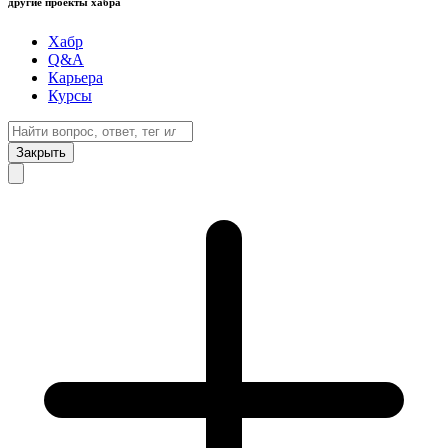
другие проекты хабра
Хабр
Q&A
Карьера
Курсы
Закрыть