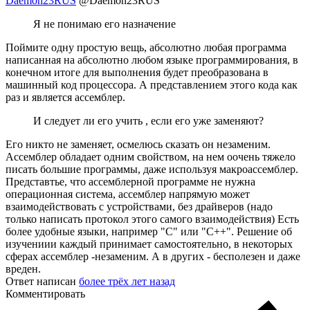
Daemon23RUS
@Daemon23RUS
Я не понимаю его назначение
Поймите одну простую вещь, абсолютно любая программа
написанная на абсолютно любом языке программирования, в
конечном итоге для выполнения будет преобразована в
машинный код процессора. А представлением этого кода как
раз и является ассемблер.
И следует ли его учить , если его уже заменяют?
Его никто не заменяет, осмелюсь сказать он незаменим.
Ассемблер обладает одним свойством, на нем оочень тяжело
писать большие программы, даже используя макроассемблер.
Представтье, что ассемблерной программе не нужна
операционная система, ассемблер напрямую может
взаимодействовать с устройствами, без драйверов (надо
только написать протокол этого самого взаимодействия) Есть
более удобные языки, например "С" или "С++". Решение об
изучениии каждый принимает самостоятельно, в некоторых
сферах ассемблер -незаменим. А в других - бесполезен и даже
вреден.
Ответ написан
более трёх лет назад
Комментировать