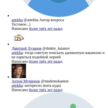
artekha
@artekha
Автор вопроса
Тестовое...)
Написано
более трёх лет назад
Дмитрий Лузанов
@dmitry_luzanov
artekha
: тогда советую поискать адекватную вакансию и
не париться подобной херней
Написано
более трёх лет назад
Антон Мудренок
@mudrenokanton
artekha
: интересно знать куда)
Написано
более трёх лет назад