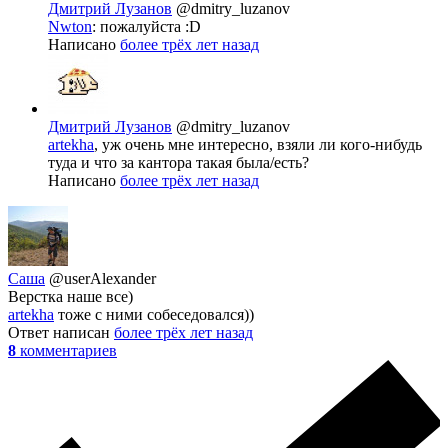
Дмитрий Лузанов
@dmitry_luzanov
Nwton
: пожалуйста :D
Написано
более трёх лет назад
Дмитрий Лузанов
@dmitry_luzanov
artekha
, уж очень мне интересно, взяли ли кого-нибудь
туда и что за кантора такая была/есть?
Написано
более трёх лет назад
Саша
@userAlexander
Верстка наше все)
artekha
тоже с ними собеседовался))
Ответ написан
более трёх лет назад
8
комментариев