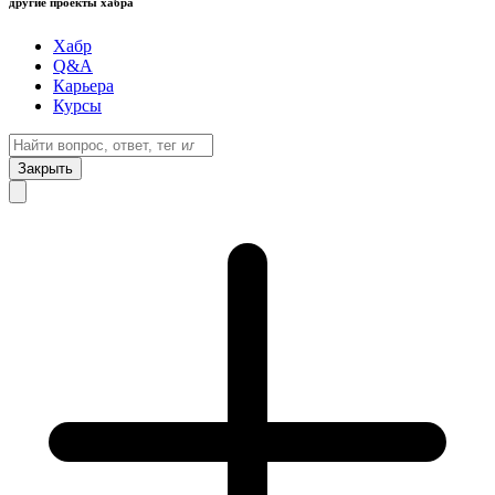
другие проекты хабра
Хабр
Q&A
Карьера
Курсы
Закрыть