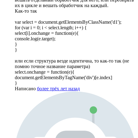
их в цикле и вешать обработчик на каждый.
Как-то так
var select = document.getElementsByClassName('d1');
for (var i = 0; i < select.length; i++) {
select[i].onchange = function(e){
console.log(e.target);
}
}
или если структура везде идентична, то как-то так (не
помню точное название параметра)
select.onchange = function(e){
document.getElementsByTagName('div')[e.index]
}
Написано
более трёх лет назад