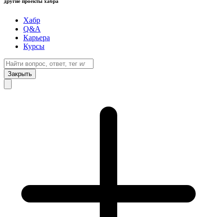
другие проекты хабра
Хабр
Q&A
Карьера
Курсы
Закрыть