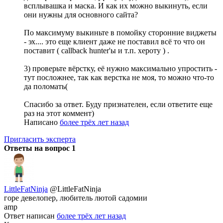
всплывашка и маска. И как их можно выкинуть, если
они нужны для основного сайта?
По максимуму выкиньте в помойку сторонние виджеты
- эх.... это еще клиент даже не поставил всё то что он
поставит ( callback hunter'ы и т.п. хероту ) .
3) проверьте вёрстку, её нужно максимально упростить -
тут посложнее, так как верстка не моя, то можно что-то
да поломать(
Спасибо за ответ. Буду признателен, если ответите еще
раз на этот коммент)
Написано
более трёх лет назад
Пригласить эксперта
Ответы на вопрос
1
LittleFatNinja
@LittleFatNinja
горе девелопер, любитель лютой садомии
amp
Ответ написан
более трёх лет назад