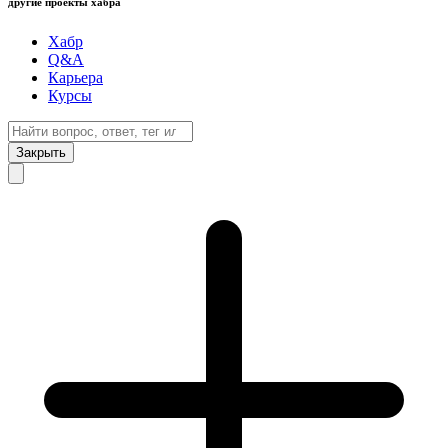
другие проекты хабра
Хабр
Q&A
Карьера
Курсы
Закрыть