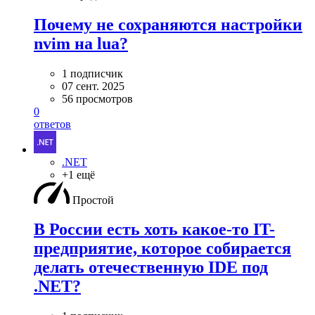
Почему не сохраняются настройки
nvim на lua?
1 подписчик
07 сент. 2025
56 просмотров
0
ответов
.NET
+1 ещё
Простой
В России есть хоть какое-то IT-
предприятие, которое собирается
делать отечественную IDE под
.NET?