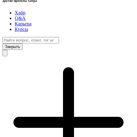
другие проекты хабра
Хабр
Q&A
Карьера
Курсы
Закрыть