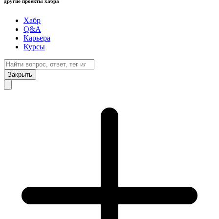
другие проекты хабра
Хабр
Q&A
Карьера
Курсы
Закрыть