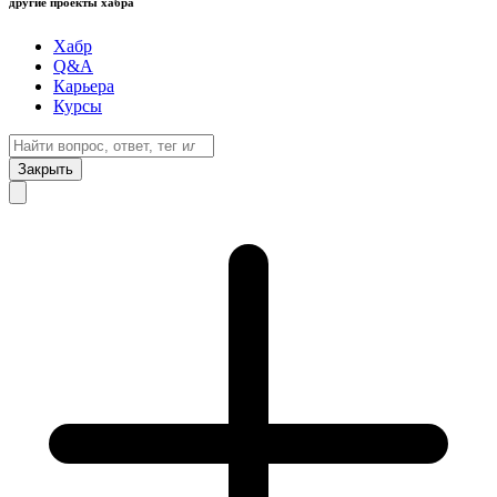
другие проекты хабра
Хабр
Q&A
Карьера
Курсы
Закрыть