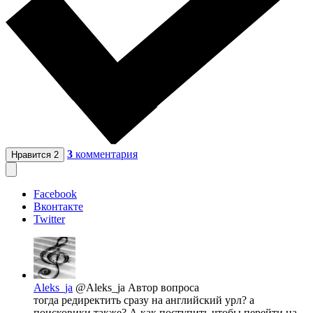
3
комментария
Нравится
2
Facebook
Вконтакте
Twitter
Aleks_ja
@Aleks_ja
Автор вопроса
тогда редиректить сразу на английский урл? а
поисковики также? А как поступить чтобы перейти на