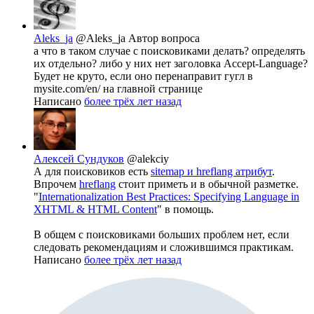
Aleks_ja
@Aleks_ja
Автор вопроса
а что в таком случае с поисковиками делать? определять
их отдельно? либо у них нет заголовка Accept-Language?
Будет не круто, если оно перенаправит гугл в
mysite.com/en/ на главной странице
Написано
более трёх лет назад
Алексей Сундуков
@alekciy
А для поисковиков есть
sitemap и hreflang атрибут
.
Впрочем
hreflang
стоит приметь и в обычной разметке.
"
Internationalization Best Practices: Specifying Language in
XHTML & HTML Content
" в помощь.
В общем с поисковиками больших проблем нет, если
следовать рекомендациям и сложившимся практикам.
Написано
более трёх лет назад