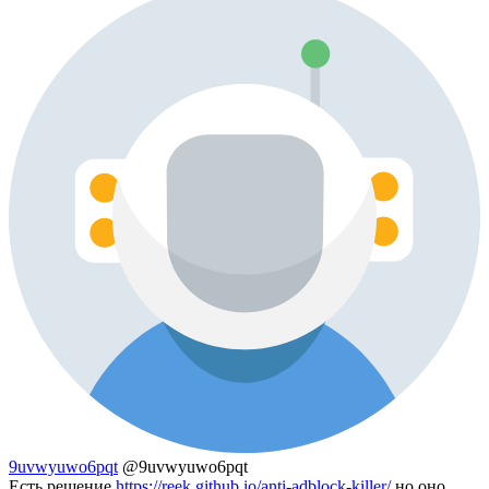
9uvwyuwo6pqt
@9uvwyuwo6pqt
Есть решение
https://reek.github.io/anti-adblock-killer/
но оно