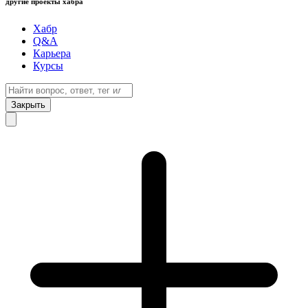
другие проекты хабра
Хабр
Q&A
Карьера
Курсы
Закрыть