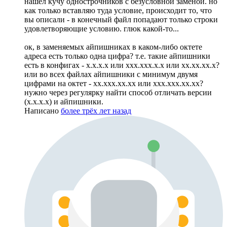
нашел кучу однострочников с безусловной заменой. но
как только вставляю туда условие, происходит то, что
вы описали - в конечный файл попадают только строки
удовлетворяющие условию. глюк какой-то...
ок, в заменяемых айпишниках в каком-либо октете
адреса есть только одна цифра? т.е. такие айпишники
есть в конфигах - х.х.х.х или ххх.ххх.х.х или хх.хх.хх.х?
или во всех файлах айпишники с минимум двумя
цифрами на октет - хх.ххх.хх.хх или ххх.ххх.хх.хх?
нужно через регулярку найти способ отличать версии
(х.х.х.х) и айпишники.
Написано
более трёх лет назад