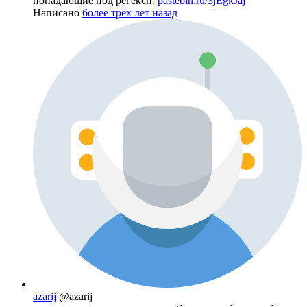
попадающие под регексп:
pastebin.ru/3jEgkJaj
Написано
более трёх лет назад
azarij
@azarij