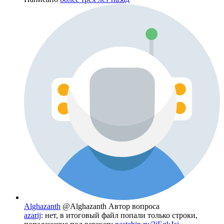
Alghazanth
@Alghazanth
Автор вопроса
azarij
: нет, в итоговый файл попали только строки,