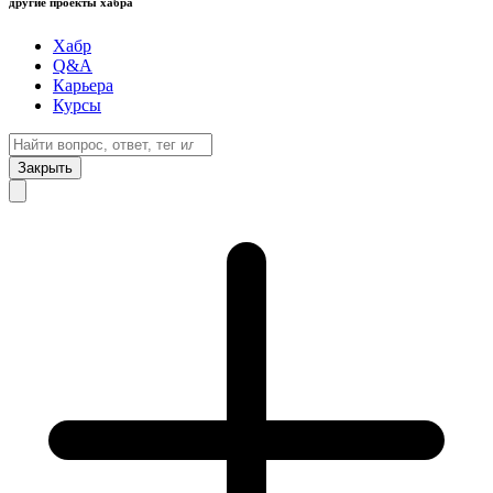
другие проекты хабра
Хабр
Q&A
Карьера
Курсы
Закрыть