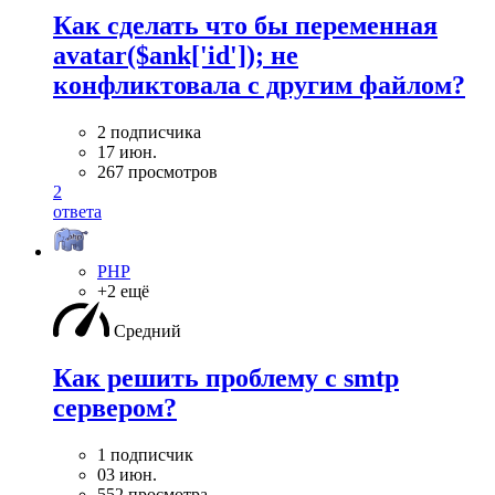
Как сделать что бы переменная
avatar($ank['id']); не
конфликтовала с другим файлом?
2 подписчика
17 июн.
267 просмотров
2
ответа
PHP
+2 ещё
Средний
Как решить проблему с smtp
сервером?
1 подписчик
03 июн.
552 просмотра