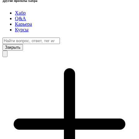
другие проекты хабра
Хабр
Q&A
Карьера
Курсы
Закрыть