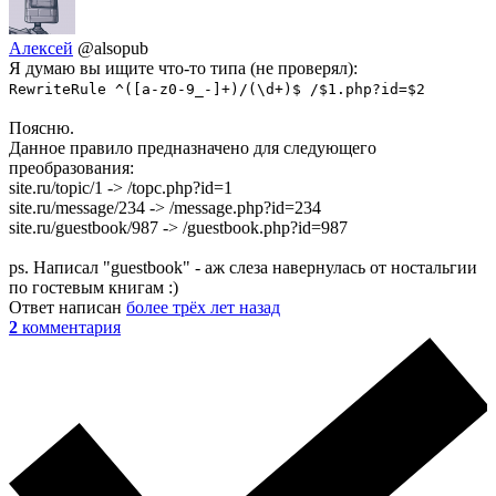
Алексей
@alsopub
Я думаю вы ищите что-то типа (не проверял):
RewriteRule ^([a-z0-9_-]+)/(\d+)$ /$1.php?id=$2
Поясню.
Данное правило предназначено для следующего
преобразования:
site.ru/topic/1 -> /topc.php?id=1
site.ru/message/234 -> /message.php?id=234
site.ru/guestbook/987 -> /guestbook.php?id=987
ps. Написал "guestbook" - аж слеза навернулась от ностальгии
по гостевым книгам :)
Ответ написан
более трёх лет назад
2
комментария