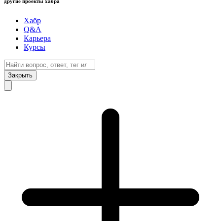
другие проекты хабра
Хабр
Q&A
Карьера
Курсы
Закрыть