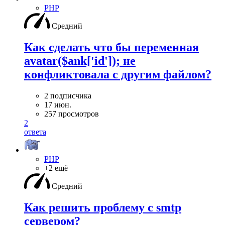
PHP
Средний
Как сделать что бы переменная
avatar($ank['id']); не
конфликтовала с другим файлом?
2 подписчика
17 июн.
257 просмотров
2
ответа
PHP
+2 ещё
Средний
Как решить проблему с smtp
сервером?