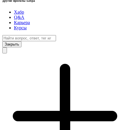
другие проекты хабра
Хабр
Q&A
Карьера
Курсы
Закрыть