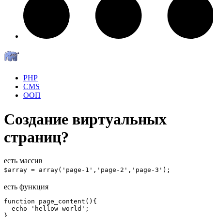
PHP
CMS
ООП
Создание виртуальных
страниц?
есть массив
$array = array('page-1','page-2','page-3');
есть функция
function page_content(){

  echo 'hellow world';

}