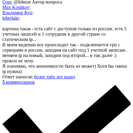
Олег
@li4nost
Автор вопроса
Max Kostikov
:
Владимир Куц
:
kiberlain
:
картина такая - есть сайт с доступом только из россии, есть 5
учетных записей и 1 сотрудник в другой стране со
статическим ip...
В моем видении все происходит так - подключается vpn с
серверами в россии, заходим на сайт под 1 учетной записью.
меняем ip на новый, заходим под второй... и так далее :)
прокси не хочу.
Я понимаю, что анонимности быть не может) Хотя бы смена
ip нужна)
Ответ написан
более трёх лет назад
5
комментариев