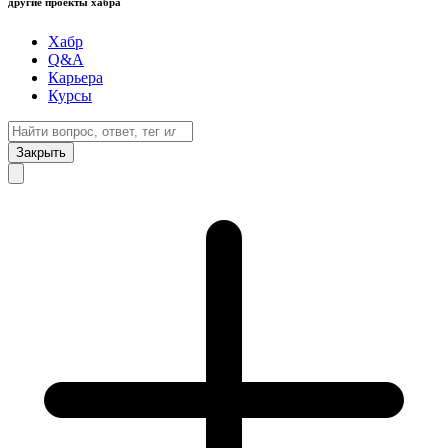
другие проекты хабра
Хабр
Q&A
Карьера
Курсы
Закрыть