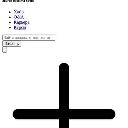
другие проекты хабра
Хабр
Q&A
Карьера
Курсы
Закрыть