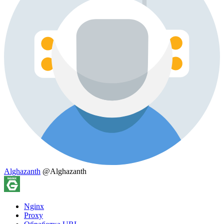
Alghazanth
@Alghazanth
Nginx
Proxy