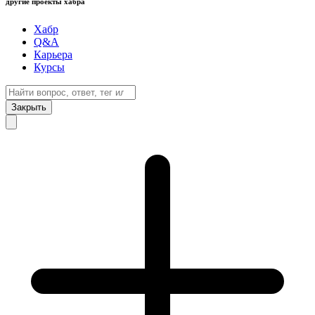
другие проекты хабра
Хабр
Q&A
Карьера
Курсы
Закрыть