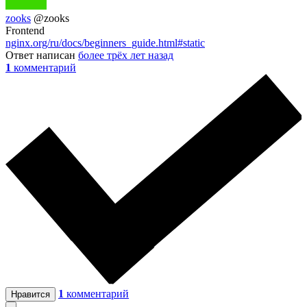
zooks
@zooks
Frontend
nginx.org/ru/docs/beginners_guide.html#static
Ответ написан
более трёх лет назад
1
комментарий
1
комментарий
Нравится