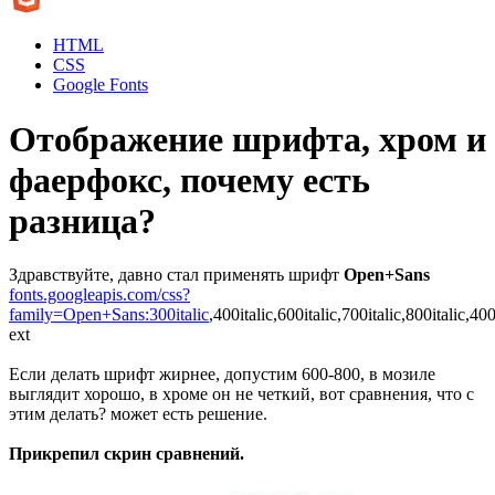
HTML
CSS
Google Fonts
Отображение шрифта, хром и
фаерфокс, почему есть
разница?
Здравствуйте, давно стал применять шрифт
Open+Sans
fonts.googleapis.com/css?
family=Open+Sans:300italic
,400italic,600italic,700italic,800italic,4
ext
Если делать шрифт жирнее, допустим 600-800, в мозиле
выглядит хорошо, в хроме он не четкий, вот сравнения, что с
этим делать? может есть решение.
Прикрепил скрин сравнений.