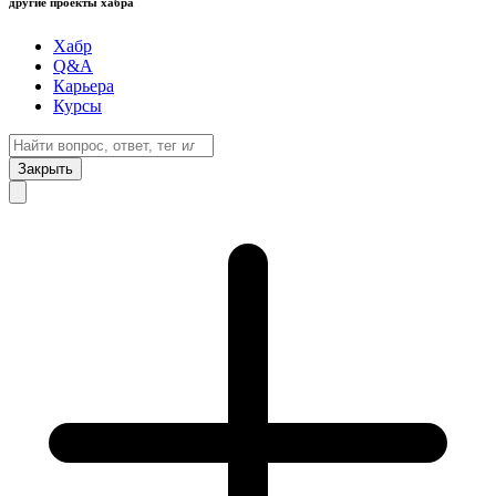
другие проекты хабра
Хабр
Q&A
Карьера
Курсы
Закрыть