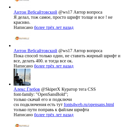
Антон Вебсайтовский
@ws17
Автор вопроса
Я делал, тож самое, просто шрифт толще и все ! не
красиво.
Написано
более трёх лет назад
Антон Вебсайтовский
@ws17
Автор вопроса
Пока способ только один, не ставить жирный шрифт и
все, делать 400. и тогда все ок.
Написано
более трёх лет назад
Алекс Глебов
@SkiperX
Куратор тега CSS
font-family: "OpenSansBold";
только скачай его и подключи
css подключения есть тут
fonts4web.ru/opensans.html
только пути поправь к файлам шрифта
Написано
более трёх лет назад