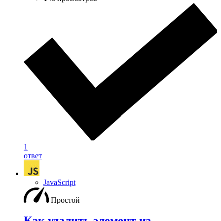
1
ответ
JavaScript
Простой
Как удалить элемент из