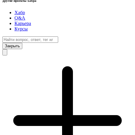
другие проекты хабра
Хабр
Q&A
Карьера
Курсы
Закрыть