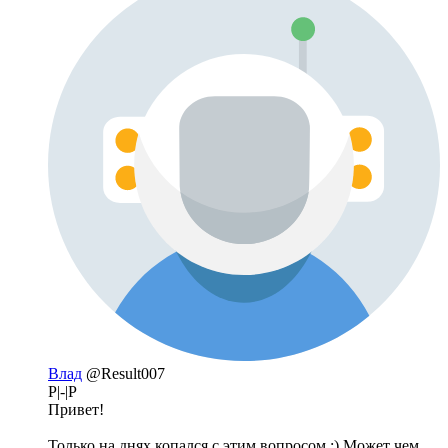
Влад
@Result007
P|-|P
Привет!
Только на днях копался с этим вопросом :) Может чем