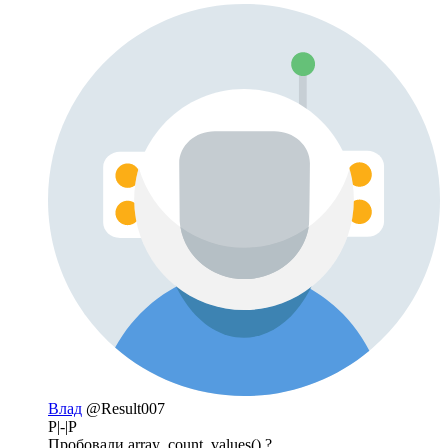
Влад
@Result007
P|-|P
Пробовали array_count_values() ?