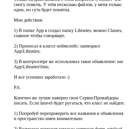
смогу помочь. У тебя несколько файлов, у меня только
один, но суть будет понятна.
Мои действия:
1) В папке App я создал папку Libraries, можно Classes,
главное чтобы говорящее.
2) Прописал в классе неймспейс: namespace
App\Libraries;
3) В контроллере же использовал такое объявление: use
App\Libraries\Sms;
И все успешно заработало :)
P.S.
Конечно же лучше наверно свои СервисПровайдеры
писать. Если laravel будет ругаться, что класс не найден:
1) Попробуй перепроверить все названия и объявления
и пространство имен внимательно
2) Возможно поможет команда composer dump-autoload