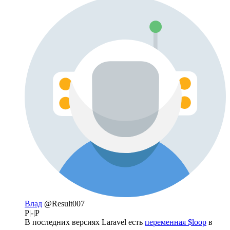
Влад
@Result007
P|-|P
В последних версиях Laravel есть
переменная $loop
в