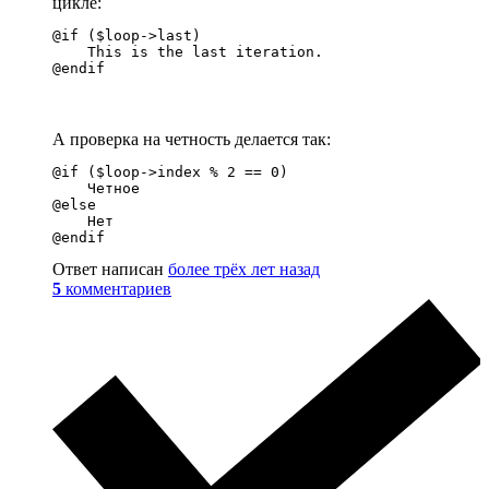
цикле:
@if ($loop->last)

    This is the last iteration.

@endif
А проверка на четность делается так:
@if ($loop->index % 2 == 0)

    Четное

@else

    Нет

@endif
Ответ написан
более трёх лет назад
5
комментариев