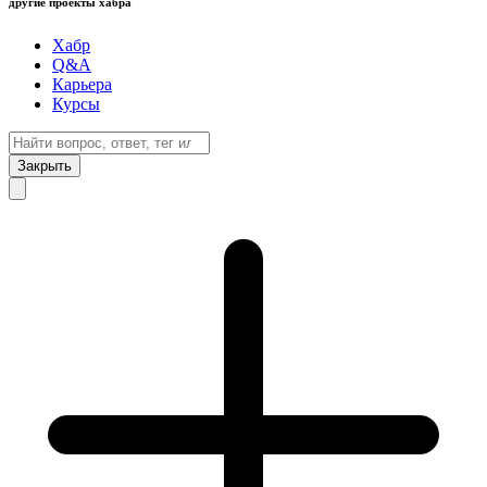
другие проекты хабра
Хабр
Q&A
Карьера
Курсы
Закрыть