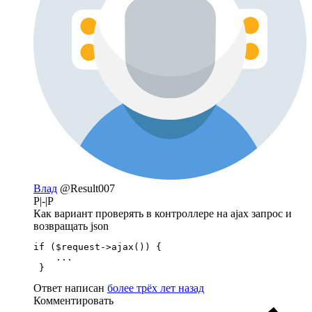
Влад
@Result007
P|-|P
Как вариант проверять в контроллере на ajax запрос и
возвращать json
if ($request->ajax()) {

    ...

 }
Ответ написан
более трёх лет назад
Комментировать