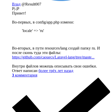
Влад
@Result007
P|-|P
Привет!
Во-первых, в config/app.php измени:
'locale' => 'ru'
Во-вторых, в пути resources/lang создай папку ru. И
после скинь туда эти файлы:
https://github.com/caouecs/Laravel-lang/tree/maste...
Внутри файлов можешь описывать свои ошибки.
Ответ написан
более трёх лет назад
3
комментария