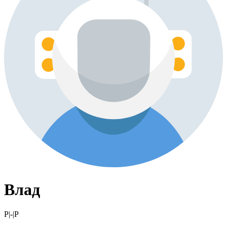
Влад
P|-|P