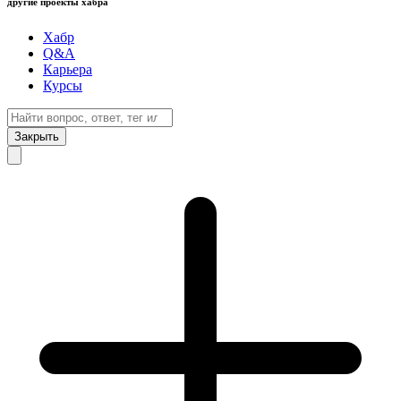
другие проекты хабра
Хабр
Q&A
Карьера
Курсы
Закрыть