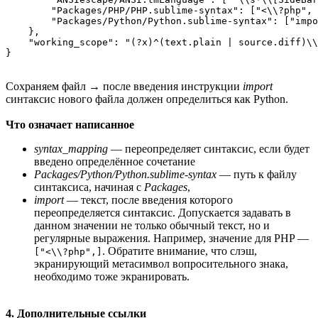
        "Packages/PHP/PHP.sublime-syntax": ["<\\?php", 
        "Packages/Python/Python.sublime-syntax": ["impo
    },

    "working_scope": "(?x)^(text.plain | source.diff)\\
}
Сохраняем файл → после введения инструкции
import
синтаксис нового файла должен определиться как Python.
Что означает написанное
syntax_mapping
— переопределяет синтаксис, если будет
введено определённое сочетание
Packages/Python/Python.sublime-syntax
— путь к файлу
синтаксиса, начиная с
Packages
,
import
— текст, после введения которого
переопределяется синтаксис. Допускается задавать в
данном значении не только обычный текст, но и
регулярные выражения. Например, значение для PHP —
. Обратите внимание, что слэш,
["<\\?php",]
экранирующий метасимвол вопросительного знака,
необходимо тоже экранировать.
4. Дополнительные ссылки