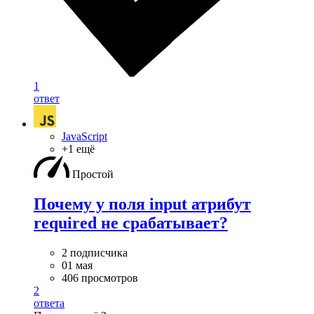
1
ответ
JavaScript
+1 ещё
Простой
Почему у поля input атрибут
required не срабатывает?
2 подписчика
01 мая
406 просмотров
2
ответа