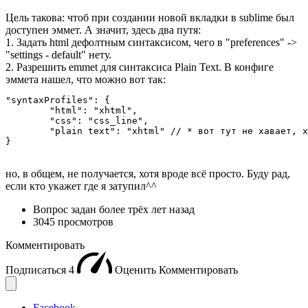
Цель такова: чтоб при создании новой вкладки в sublime был
доступен эммет. А значит, здесь два путя:
1. Задать html дефолтным синтаксисом, чего в "preferences" ->
"settings - default" нету.
2. Разрешить emmet для синтаксиса Plain Text. В конфиге
эммета нашел, что можно вот так:
"syntaxProfiles": {

	"html": "xhtml",

	"css": "css_line",

	"plain text": "xhtml" // * вот тут не хавает, хотя я пробовал по всякому: plain_text, plainText и тд

}
но, в общем, не получается, хотя вроде всё просто. Буду рад,
если кто укажет где я затупил^^
Вопрос задан
более трёх лет назад
3045 просмотров
Комментировать
Подписаться
4
Оценить
Комментировать
Facebook