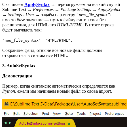
Скачиваем
ApplySyntax
→ перезагружаем на всякий случай
Sublime Text →
Preferences
→
Package Settings
→
ApplySyntax
→
Settings - User
→ задаём параметру
“new_file_syntax”:
вместо
false
значение — путь к файлу синтаксиса без
расширения, для HTML это
HTML/HTML
. В итоге строка
будет выглядеть так:
"new_file_syntax": "HTML/HTML",
Сохраняем файл, отныне все новые файлы должны
открываться в синтаксисе HTML.
3. AutoSetSyntax
Демонстрация
Пример, когда синтаксис автоматически определяется как
Python
, ежели мы начинаем новый файл со слова
import
.