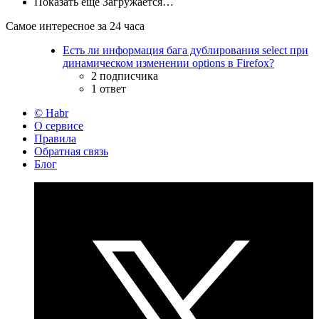
Показать ещё
Загружается…
Самое интересное за 24 часа
Есть ли информация бага дублирования select при
динамическом изменении options в Firefox?
2 подписчика
1 ответ
© Habr
О сервисе
Правила
Обратная связь
Блог