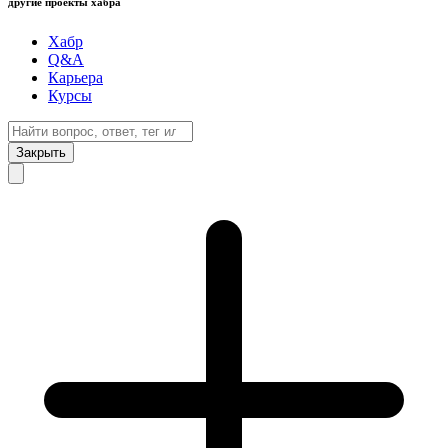
другие проекты хабра
Хабр
Q&A
Карьера
Курсы
Закрыть