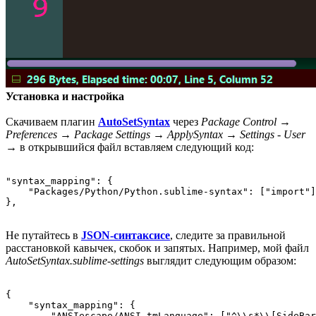
Установка и настройка
Скачиваем плагин
AutoSetSyntax
через
Package Control
→
Preferences
→
Package Settings
→
ApplySyntax
→
Settings - User
→ в открывшийся файл вставляем следующий код:
"syntax_mapping": {

    "Packages/Python/Python.sublime-syntax": ["import"]
},
Не путайтесь в
JSON-синтаксисе
, следите за правильной
расстановкой кавычек, скобок и запятых. Например, мой файл
AutoSetSyntax.sublime-settings
выглядит следующим образом:
{

    "syntax_mapping": {

        "ANSIescape/ANSI.tmLanguage": ["^\\s*\\[SideBar