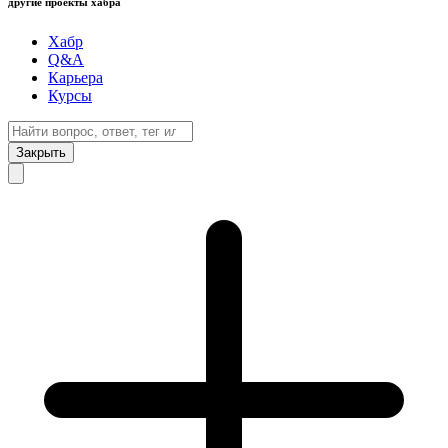
другие проекты хабра
Хабр
Q&A
Карьера
Курсы
Закрыть