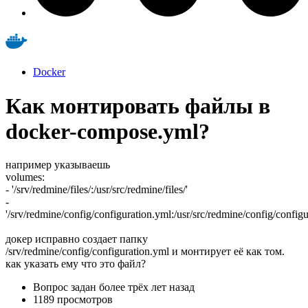
Docker
Как монтировать файлы в
docker-compose.yml?
например указываешь
volumes:
- '/srv/redmine/files/:/usr/src/redmine/files/'
-
'/srv/redmine/config/configuration.yml:/usr/src/redmine/config/configu
докер исправно создает папку
/srv/redmine/config/configuration.yml и монтирует её как том.
как указать ему что это файл?
Вопрос задан
более трёх лет назад
1189 просмотров