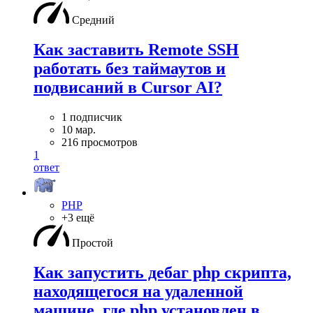
Средний
Как заставить Remote SSH
работать без таймаутов и
подвисаний в Cursor AI?
1 подписчик
10 мар.
216 просмотров
1
ответ
PHP
+3 ещё
Простой
Как запустить дебаг php скрипта,
находящегося на удаленной
машине, где php установлен в