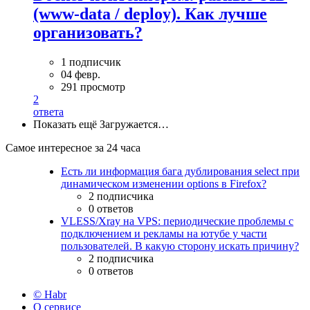
(www-data / deploy). Как лучше
организовать?
1 подписчик
04 февр.
291 просмотр
2
ответа
Показать ещё
Загружается…
Самое интересное за 24 часа
Есть ли информация бага дублирования select при
динамическом изменении options в Firefox?
2 подписчика
0 ответов
VLESS/Xray на VPS: периодические проблемы с
подключением и рекламы на ютубе у части
пользователей. В какую сторону искать причину?
2 подписчика
0 ответов
© Habr
О сервисе