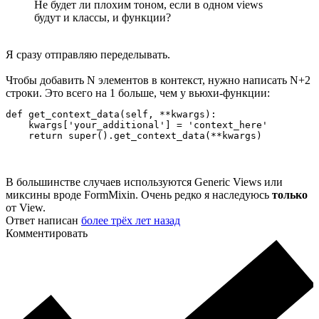
Не будет ли плохим тоном, если в одном views
будут и классы, и функции?
Я сразу отправляю переделывать.
Чтобы добавить N элементов в контекст, нужно написать N+2
строки. Это всего на 1 больше, чем у вьюхи-функции:
def get_context_data(self, **kwargs):

    kwargs['your_additional'] = 'context_here'

    return super().get_context_data(**kwargs)
В большинстве случаев используются Generic Views или
миксины вроде FormMixin. Очень редко я наследуюсь
только
от View.
Ответ написан
более трёх лет назад
Комментировать