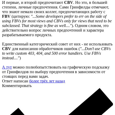
И первые, и второй предпочитают
CBV
. Но это, в большей
степени, личные предпочтения. Сами Гринфилды отмечают,
что знают немало своих коллег, предпочитающих работу с
FBV
(цитирую:
"...Some developers prefer to err on the side of
using FBVs for most views and CBVs only for views that need to be
subclassed. That strategy is fine as well...."
). Одним словом, это
действительно вопрос личных предпочтений и характера
разрабатываемого продукта.
Единственный категорический совет от них - не использовать
CBV
для написания обработчиков ошибок (
"...Don’t use CBVs
to write custom 403, 404, and 500 error handlers. Use FBVs
instead...."
)
А тут
можно полюбопытствовать на графическую подсказку
от Гринфилдов по выбору предпочтения в зависимости от
стоящих перед вами задач.
Ответ написан
более трёх лет назад
Комментировать