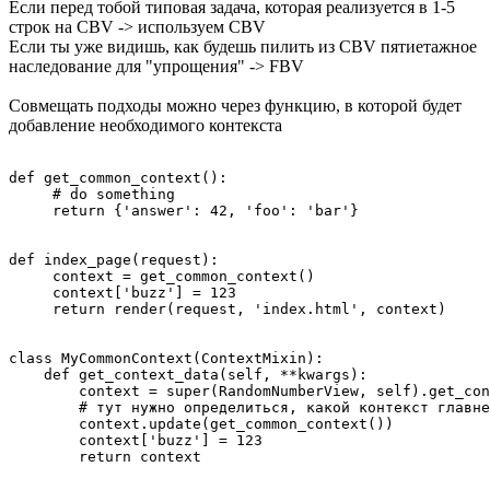
Если перед тобой типовая задача, которая реализуется в 1-5
строк на CBV -> используем CBV
Если ты уже видишь, как будешь пилить из CBV пятиетажное
наследование для "упрощения" -> FBV
Совмещать подходы можно через функцию, в которой будет
добавление необходимого контекста
def get_common_context():

     # do something

     return {'answer': 42, 'foo': 'bar'}

def index_page(request):

     context = get_common_context()

     context['buzz'] = 123

     return render(request, 'index.html', context)

class MyCommonContext(ContextMixin):

    def get_context_data(self, **kwargs):

        context = super(RandomNumberView, self).get_con
        # тут нужно определиться, какой контекст главне
        context.update(get_common_context())

        context['buzz'] = 123

        return context
