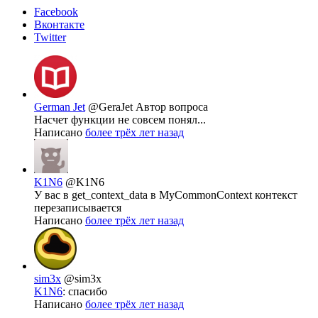
Facebook
Вконтакте
Twitter
German Jet
@GeraJet
Автор вопроса
Насчет функции не совсем понял...
Написано
более трёх лет назад
K1N6
@K1N6
У вас в get_context_data в MyCommonContext контекст
перезаписывается
Написано
более трёх лет назад
sim3x
@sim3x
K1N6
: спасибо
Написано
более трёх лет назад