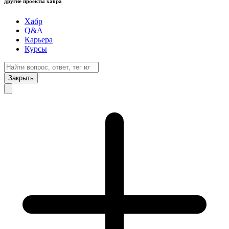
другие проекты хабра
Хабр
Q&A
Карьера
Курсы
Закрыть