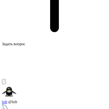
Задать вопрос
lxfr
@lxfr