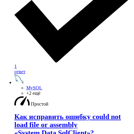
1
ответ
MySQL
+2 ещё
Простой
Как исправить ошибку could not
load file or assembly
«System.Data.SqlClient»?