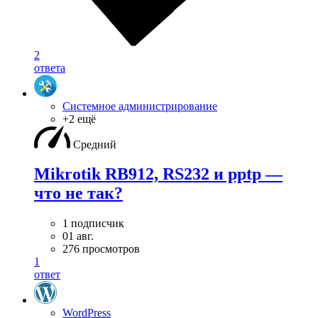
2
ответа
Системное администрирование
+2 ещё
Средний
Mikrotik RB912, RS232 и pptp —
что не так?
1 подписчик
01 авг.
276 просмотров
1
ответ
WordPress