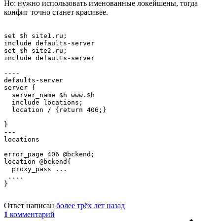
Но: нужно использовать именованные локейшены, тогда
конфиг точно станет красивее.
set $h site1.ru;

include defaults-server

set $h site2.ru;

include defaults-server

----

defaults-server

server {

  server_name $h www.$h

  include locations;

  location / {return 406;}

}

---

locations

error_page 406 @bckend;

location @bckend{

  proxy_pass ...

 ....

}

Ответ написан
более трёх лет назад
1
комментарий