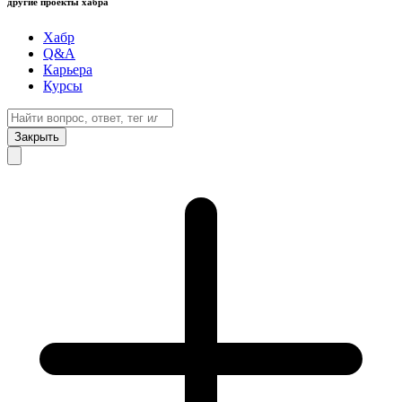
другие проекты хабра
Хабр
Q&A
Карьера
Курсы
Закрыть