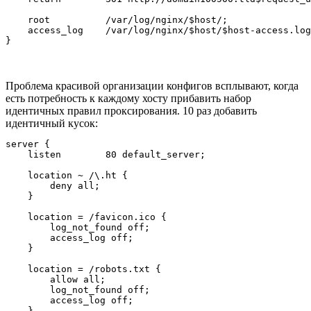
    root          /var/log/nginx/$host/;

    access_log    /var/log/nginx/$host/$host-access.log
Проблема красивой организации конфигов всплывают, когда
есть потребность к каждому хосту прибавить набор
идентичных правил проксирования. 10 раз добавить
идентичный кусок:
server {

    listen        80 default_server;

    location ~ /\.ht {

        deny all;

    }

    location = /favicon.ico {

        log_not_found off;

        access_log off;

    }

    location = /robots.txt {

        allow all;

        log_not_found off;

        access_log off;

    }
