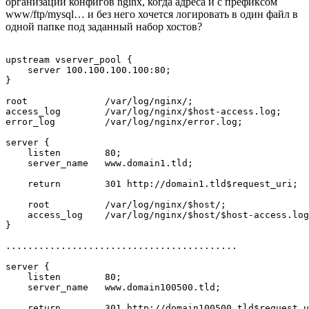
организации конфигов nginx, когда адреса и с префиксом
www/ftp/mysql… и без него хочется логировать в один файл в
одной папке под заданный набор хостов?
upstream vserver_pool {

    server 100.100.100.100:80;

}

root              /var/log/nginx/;

access_log        /var/log/nginx/$host-access.log;

error_log         /var/log/nginx/error.log;

server {

    listen        80;

    server_name   www.domain1.tld;

    return        301 http://domain1.tld$request_uri;

    root          /var/log/nginx/$host/;

    access_log    /var/log/nginx/$host/$host-access.log
}

..........................................

server {

    listen        80;

    server_name   www.domain100500.tld;

    return        301 http://domain100500.tld$request_u