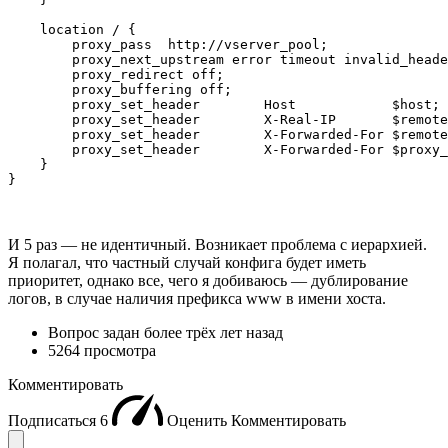
    location / {

        proxy_pass  http://vserver_pool;

        proxy_next_upstream error timeout invalid_heade
        proxy_redirect off;

        proxy_buffering off;

        proxy_set_header        Host            $host;

        proxy_set_header        X-Real-IP       $remote
        proxy_set_header        X-Forwarded-For $remote
        proxy_set_header        X-Forwarded-For $proxy_
    }

И 5 раз — не идентичный. Возникает проблема с иерархией.
Я полагал, что частный случай конфига будет иметь
приоритет, однако все, чего я добиваюсь — дублирование
логов, в случае наличия префикса www в имени хоста.
Вопрос задан
более трёх лет назад
5264 просмотра
Комментировать
Подписаться
6
Оценить
Комментировать