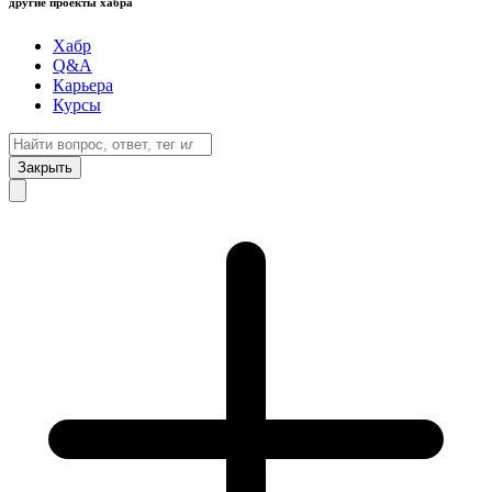
другие проекты хабра
Хабр
Q&A
Карьера
Курсы
Закрыть