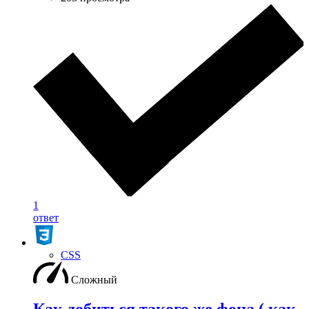
1
ответ
CSS
Сложный
Как добиться такого же фона ( как