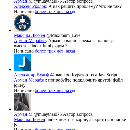
Арман М
@muaythai075
Автор вопроса
Алексей Уколов
: А как решить проблему? Что не так?
Написано
более трёх лет назад
Максим Люмен
@Maximum_Live
Арман Марабян
: Арман а ваши js лежат в папке js
вместе с index.html рядом ?
Написано
более трёх лет назад
Александр Вульф
@mannaro
Куратор тега JavaScript
Арман Марабян
: попробуйте подключить другой файл
jquery
Написано
более трёх лет назад
Арман М
@muaythai075
Автор вопроса
Максим Люмен
: index лежит в корне, а скрипты в папке
js
Написано
более трёх лет назад