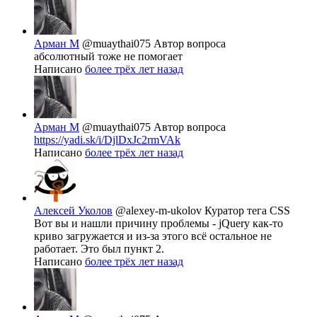
Арман М
@muaythai075
Автор вопроса
абсолютный тоже не помогает
Написано
более трёх лет назад
Арман М
@muaythai075
Автор вопроса
https://yadi.sk/i/DjlDxJc2rmVAk
Написано
более трёх лет назад
Алексей Уколов
@alexey-m-ukolov
Куратор тега CSS
Вот вы и нашли причину проблемы - jQuery как-то
криво загружается и из-за этого всё остальное не
работает. Это был пункт 2.
Написано
более трёх лет назад