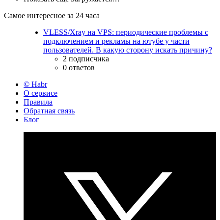
Самое интересное за 24 часа
VLESS/Xray на VPS: периодические проблемы с
подключением и рекламы на ютубе у части
пользователей. В какую сторону искать причину?
2 подписчика
0 ответов
© Habr
О сервисе
Правила
Обратная связь
Блог