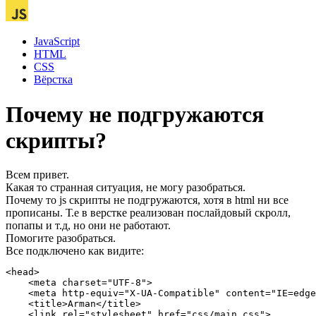
JavaScript
HTML
CSS
Вёрстка
Почему не подгружаются
скрипты?
Всем привет.
Какая то странная ситуация, не могу разобраться.
Почему то js скрипты не подгружаются, хотя в html ни все
прописаны. Т.е в верстке реализован послайдовый скролл,
попапы и т.д, но они не работают.
Помогите разобраться.
Все подключено как видите:
<head>

    <meta charset="UTF-8">

    <meta http-equiv="X-UA-Compatible" content="IE=edge
    <title>Arman</title>

    <link rel="stylesheet" href="css/main.css">
