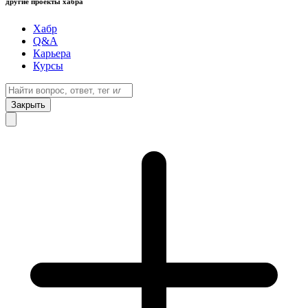
другие проекты хабра
Хабр
Q&A
Карьера
Курсы
Закрыть