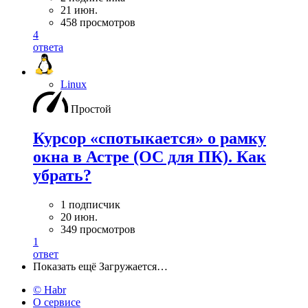
21 июн.
458 просмотров
4
ответа
Linux
Простой
Курсор «спотыкается» о рамку
окна в Астре (ОС для ПК). Как
убрать?
1 подписчик
20 июн.
349 просмотров
1
ответ
Показать ещё
Загружается…
© Habr
О сервисе