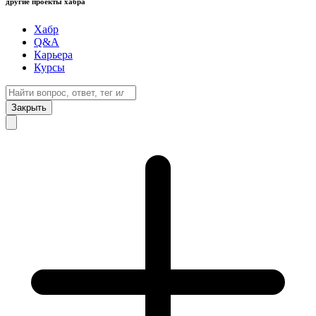
другие проекты хабра
Хабр
Q&A
Карьера
Курсы
Закрыть